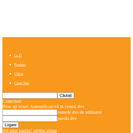
La Zi
Produse
Utilaje
Cauta Stiri
Conectare
Bine ați venit! Autentificați-vă in contul dvs
numele dvs de utilizator
parola dvs
Ați uitat parola? obține ajutor