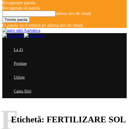
Recuperare parola
Recuperați-vă parola
adresa dvs de email
O parola va fi trimisă pe adresa dvs de email.
Agroteca
La Zi
Produse
Utilaje
Cauta Stiri
F
Etichetă:
FERTILIZARE SOL