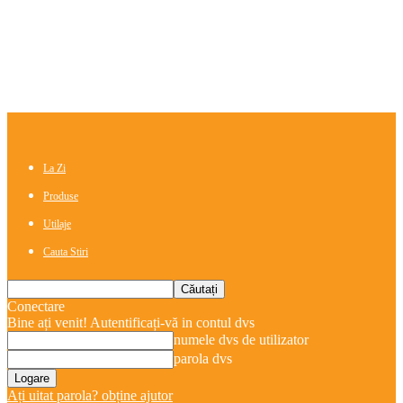
La Zi
Produse
Utilaje
Cauta Stiri
Conectare
Bine ați venit! Autentificați-vă in contul dvs
numele dvs de utilizator
parola dvs
Ați uitat parola? obține ajutor