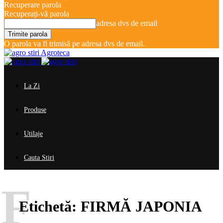
Recuperare parola
Recuperați-vă parola
adresa dvs de email
O parola va fi trimisă pe adresa dvs de email.
Agroteca
La Zi
Produse
Utilaje
Cauta Stiri
F
Etichetă:
FIRMĂ JAPONIA