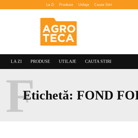
La Zi
Produse
Utilaje
Cauta Stiri
Agroteca
LA ZI
PRODUSE
UTILAJE
CAUTA STIRI
F
Etichetă:
FOND FO