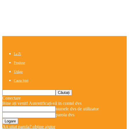
La Zi
Produse
Utilaje
Cauta Stiri
Conectare
Bine ați venit! Autentificați-vă in contul dvs
numele dvs de utilizator
parola dvs
Ați uitat parola? obține ajutor