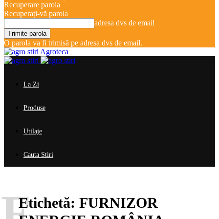
Recuperare parola
Recuperați-vă parola
adresa dvs de email
O parola va fi trimisă pe adresa dvs de email.
Agroteca
La Zi
Produse
Utilaje
Cauta Stiri
F
Etichetă:
FURNIZOR