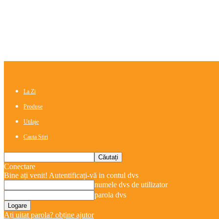
La Zi
Produse
Utilaje
Cauta Stiri
Conectare
Bine ați venit! Autentificați-vă in contul dvs
numele dvs de utilizator
parola dvs
Ați uitat parola? obține ajutor