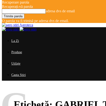
Recuperare parola
Recuperați-vă parola
adresa dvs de email
O parola va fi trimisă pe adresa dvs de email.
Agroteca
La Zi
Produse
Utilaje
Cauta Stiri
G
Etichetă:
GABRIEL 