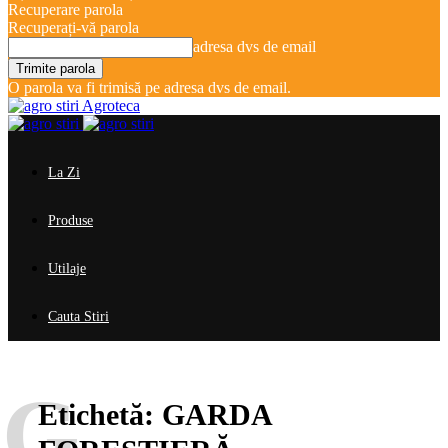
Recuperare parola
Recuperați-vă parola
adresa dvs de email
O parola va fi trimisă pe adresa dvs de email.
Agroteca
La Zi
Produse
Utilaje
Cauta Stiri
G
Etichetă:
GARDA