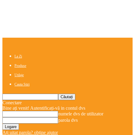
La Zi
Produse
Utilaje
Cauta Stiri
Conectare
Bine ați venit! Autentificați-vă in contul dvs
numele dvs de utilizator
parola dvs
Ați uitat parola? obține ajutor