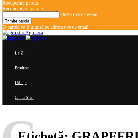
Recuperare parola
Recuperați-vă parola
adresa dvs de email
O parola va fi trimisă pe adresa dvs de email.
Agroteca
La Zi
Produse
Utilaje
Cauta Stiri
G
Etichetă:
GRAPEFRU