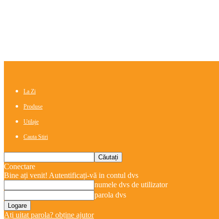
La Zi
Produse
Utilaje
Cauta Stiri
Conectare
Bine ați venit! Autentificați-vă in contul dvs
numele dvs de utilizator
parola dvs
Ați uitat parola? obține ajutor