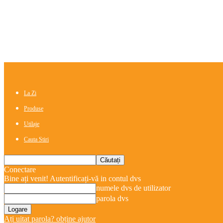
La Zi
Produse
Utilaje
Cauta Stiri
Conectare
Bine ați venit! Autentificați-vă in contul dvs
numele dvs de utilizator
parola dvs
Ați uitat parola? obține ajutor