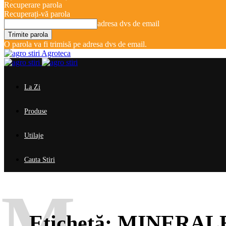
Recuperare parola
Recuperați-vă parola
adresa dvs de email
O parola va fi trimisă pe adresa dvs de email.
Agroteca
La Zi
Produse
Utilaje
Cauta Stiri
M
Etichetă:
MINERAL