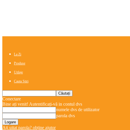
La Zi
Produse
Utilaje
Cauta Stiri
Conectare
Bine ați venit! Autentificați-vă in contul dvs
numele dvs de utilizator
parola dvs
Ați uitat parola? obține ajutor