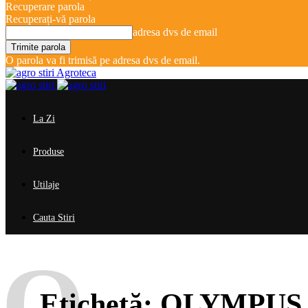
Recuperare parola
Recuperați-vă parola
adresa dvs de email
O parola va fi trimisă pe adresa dvs de email.
Agroteca
La Zi
Produse
Utilaje
Cauta Stiri
O
Etichetă:
OLYMPUS