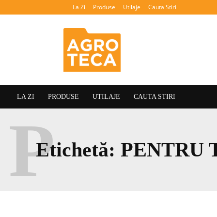
La Zi
Produse
Utilaje
Cauta Stiri
Agroteca
LA ZI
PRODUSE
UTILAJE
CAUTA STIRI
P
Etichetă:
PENTRU 