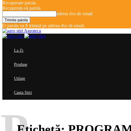
Recuperare parola
Recuperați-vă parola
adresa dvs de email
O parola va fi trimisă pe adresa dvs de email.
Agroteca
La Zi
Produse
Utilaje
Cauta Stiri
P
Etichetă:
PROGRAM