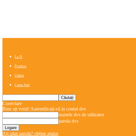
La Zi
Produse
Utilaje
Cauta Stiri
Conectare
Bine ați venit! Autentificați-vă in contul dvs
numele dvs de utilizator
parola dvs
Ați uitat parola? obține ajutor