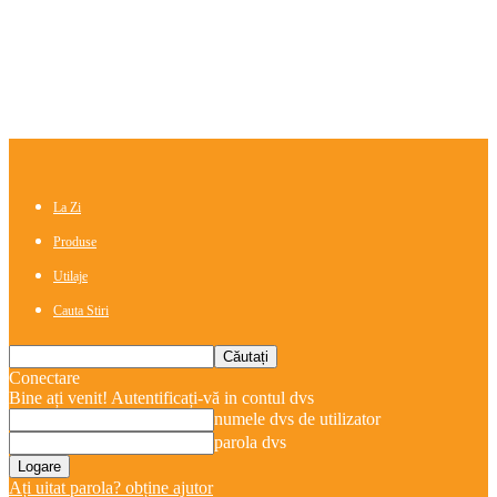
La Zi
Produse
Utilaje
Cauta Stiri
Conectare
Bine ați venit! Autentificați-vă in contul dvs
numele dvs de utilizator
parola dvs
Ați uitat parola? obține ajutor