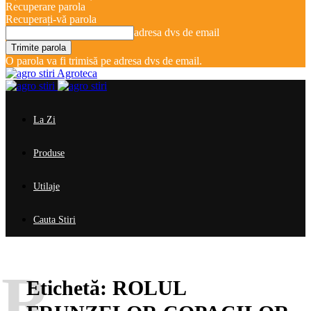
Recuperare parola
Recuperați-vă parola
adresa dvs de email
O parola va fi trimisă pe adresa dvs de email.
Agroteca
La Zi
Produse
Utilaje
Cauta Stiri
R
Etichetă:
ROLUL