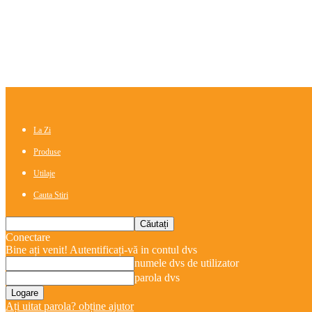
La Zi
Produse
Utilaje
Cauta Stiri
Conectare
Bine ați venit! Autentificați-vă in contul dvs
numele dvs de utilizator
parola dvs
Ați uitat parola? obține ajutor