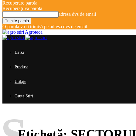
Recuperare parola
Recuperați-vă parola
adresa dvs de email
O parola va fi trimisă pe adresa dvs de email.
Agroteca
La Zi
Produse
Utilaje
Cauta Stiri
S
Etichetă:
SECTORUL