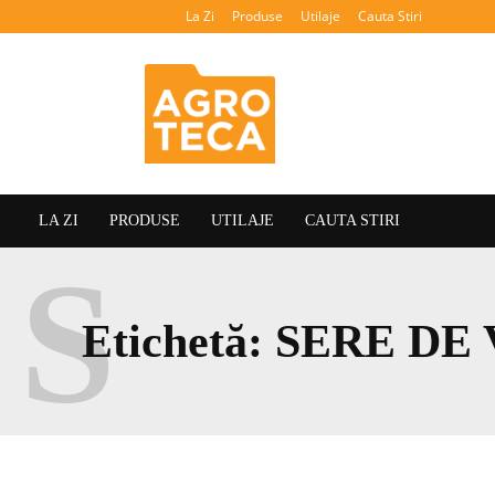
La Zi
Produse
Utilaje
Cauta Stiri
Agroteca
LA ZI
PRODUSE
UTILAJE
CAUTA STIRI
S
Etichetă:
SERE DE