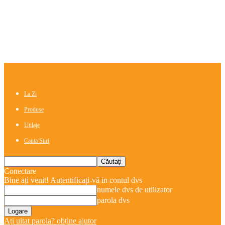
La Zi
Produse
Utilaje
Cauta Stiri
Conectare
Bine ați venit! Autentificați-vă in contul dvs
numele dvs de utilizator
parola dvs
Ați uitat parola? obține ajutor