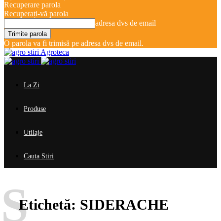
Recuperare parola
Recuperați-vă parola
adresa dvs de email
O parola va fi trimisă pe adresa dvs de email.
Agroteca
La Zi
Produse
Utilaje
Cauta Stiri
S
Etichetă:
SIDERACHE