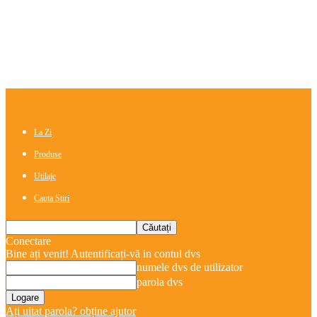
La Zi
Produse
Utilaje
Cauta Stiri
Conectare
Bine ați venit! Autentificați-vă in contul dvs
numele dvs de utilizator
parola dvs
Ați uitat parola? obține ajutor