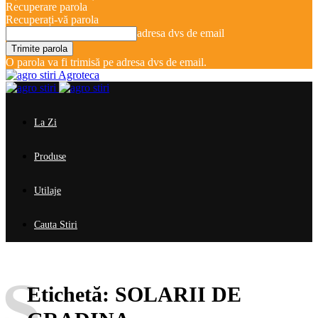
Recuperare parola
Recuperați-vă parola
adresa dvs de email
O parola va fi trimisă pe adresa dvs de email.
Agroteca
La Zi
Produse
Utilaje
Cauta Stiri
S
Etichetă:
SOLARII DE