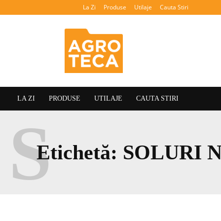
La Zi
Produse
Utilaje
Cauta Stiri
Agroteca
LA ZI
PRODUSE
UTILAJE
CAUTA STIRI
S
Etichetă:
SOLURI N