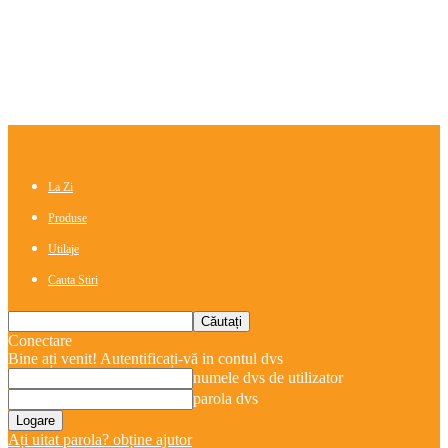
La Zi
Produse
Utilaje
Cauta Stiri
Conectare
Bine ați venit! Autentificați-vă in contul dvs
numele dvs de utilizator
parola dvs
Ați uitat parola? obține ajutor