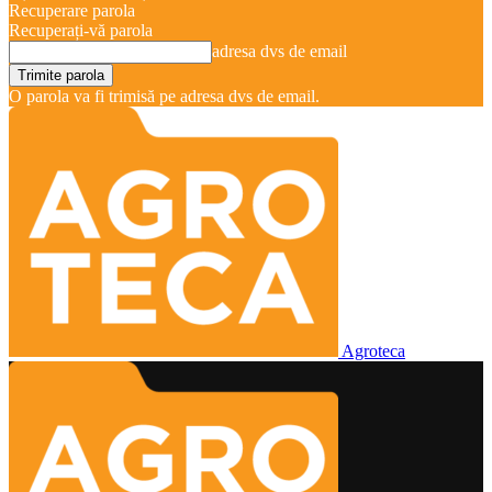
Recuperare parola
Recuperați-vă parola
adresa dvs de email
O parola va fi trimisă pe adresa dvs de email.
Agroteca