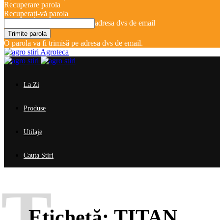
Recuperare parola
Recuperați-vă parola
adresa dvs de email
O parola va fi trimisă pe adresa dvs de email.
Agroteca
La Zi
Produse
Utilaje
Cauta Stiri
T
Etichetă:
TITAN