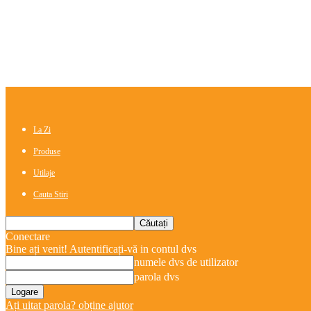
La Zi
Produse
Utilaje
Cauta Stiri
Conectare
Bine ați venit! Autentificați-vă in contul dvs
numele dvs de utilizator
parola dvs
Ați uitat parola? obține ajutor