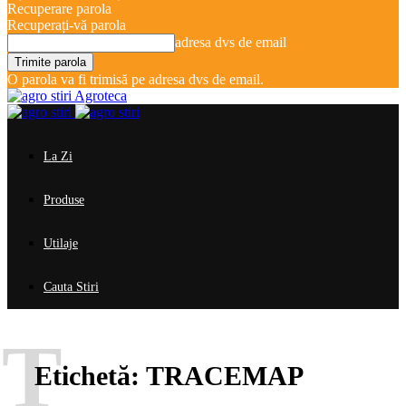
Recuperare parola
Recuperați-vă parola
adresa dvs de email
O parola va fi trimisă pe adresa dvs de email.
Agroteca
La Zi
Produse
Utilaje
Cauta Stiri
T
Etichetă:
TRACEMAP