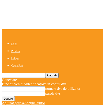
La Zi
Produse
Utilaje
Cauta Stiri
Conectare
Bine ați venit! Autentificați-vă in contul dvs
numele dvs de utilizator
parola dvs
Ați uitat parola? obține ajutor