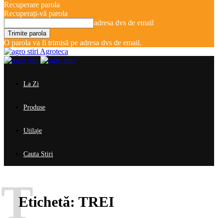
Recuperare parola
Recuperați-vă parola
adresa dvs de email
O parola va fi trimisă pe adresa dvs de email.
Agroteca
La Zi
Produse
Utilaje
Cauta Stiri
T
Etichetă:
TREI