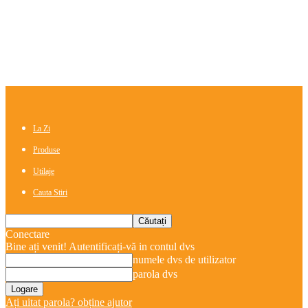
La Zi
Produse
Utilaje
Cauta Stiri
Conectare
Bine ați venit! Autentificați-vă in contul dvs
numele dvs de utilizator
parola dvs
Ați uitat parola? obține ajutor