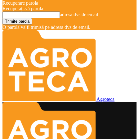
Recuperare parola
Recuperați-vă parola
adresa dvs de email
O parola va fi trimisă pe adresa dvs de email.
Agroteca