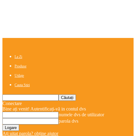
La Zi
Produse
Utilaje
Cauta Stiri
Conectare
Bine ați venit! Autentificați-vă in contul dvs
numele dvs de utilizator
parola dvs
Ați uitat parola? obține ajutor