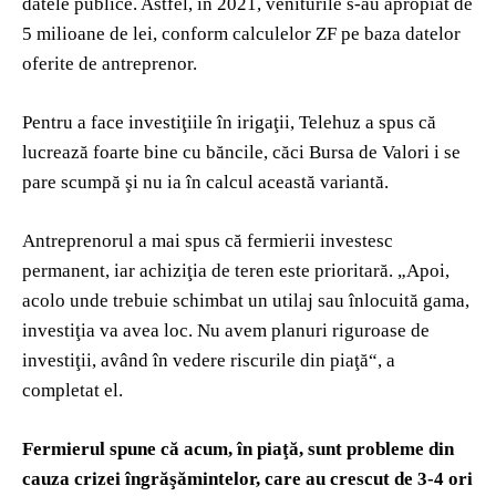
datele publice. Astfel, în 2021, veniturile s-au apropiat de
5 milioane de lei, conform calculelor ZF pe baza datelor
oferite de antreprenor.
Pentru a face investiţiile în irigaţii, Telehuz a spus că
lucrează foarte bine cu băncile, căci Bursa de Valori i se
pare scumpă şi nu ia în calcul această variantă.
Antreprenorul a mai spus că fermierii investesc
permanent, iar achiziţia de teren este prioritară. „Apoi,
acolo unde trebuie schimbat un utilaj sau înlocuită gama,
investiţia va avea loc. Nu avem planuri riguroase de
investiţii, având în vedere riscurile din piaţă“, a
completat el.
Fermierul spune că acum, în piaţă, sunt probleme din
cauza crizei îngrăşămintelor, care au crescut de 3-4 ori