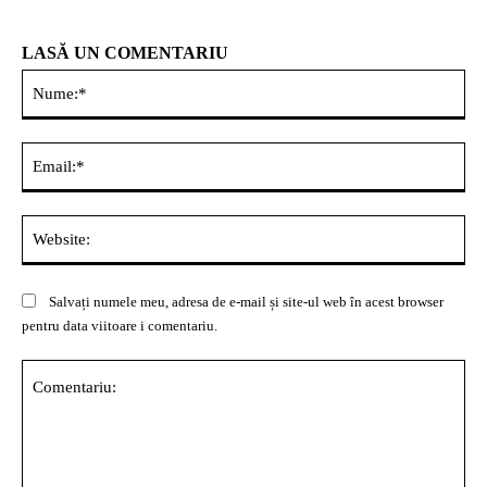
LASĂ UN COMENTARIU
Nu
Ema
Web
Salvați numele meu, adresa de e-mail și site-ul web în acest browser
pentru data viitoare i comentariu.