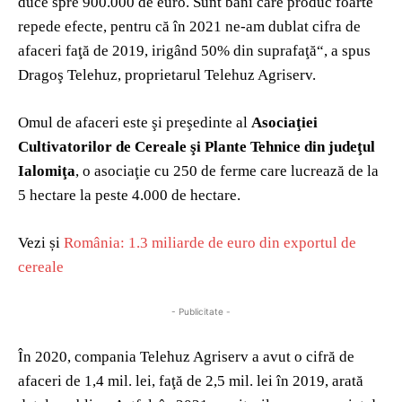
duce spre 900.000 de euro. Sunt bani care produc foarte
repede efecte, pentru că în 2021 ne-am dublat cifra de
afaceri faţă de 2019, irigând 50% din suprafaţă“, a spus
Dragoş Telehuz, proprietarul Telehuz Agriserv.
Omul de afaceri este şi preşedinte al
Asociaţiei
Cultivato­rilor de Cereale şi Plante Tehnice din judeţul
Ialomiţa
, o asociaţie cu 250 de ferme care lucrează de la
5 hectare la peste 4.000 de hectare.
Vezi și
România: 1.3 miliarde de euro din exportul de
cereale
- Publicitate -
În 2020, compania Telehuz Agriserv a avut o cifră de
afaceri de 1,4 mil. lei, faţă de 2,5 mi­l. lei în 2019, arată