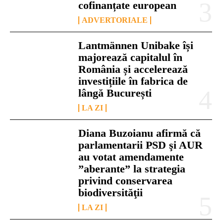
cofinanțate european
ADVERTORIALE
Lantmännen Unibake își
majorează capitalul în
România și accelerează
investițiile în fabrica de
lângă București
LA ZI
Diana Buzoianu afirmă că
parlamentarii PSD şi AUR
au votat amendamente
”aberante” la strategia
privind conservarea
biodiversităţii
LA ZI