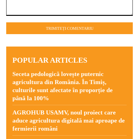
Comentariu:
POPULAR ARTICLES
Seceta pedologică lovește puternic
agricultura din România. În Timiș,
culturile sunt afectate în proporție de
până la 100%
AGROHUB USAMV, noul proiect care
aduce agricultura digitală mai aproape de
fermierii români