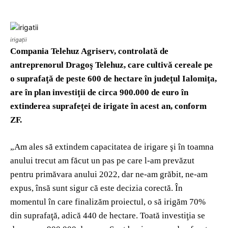
irigații
Compania Telehuz Agriserv, controlată de
antreprenorul Dragoş Telehuz, care cultivă cereale pe
o suprafaţă de peste 600 de hectare în judeţul Ialomiţa,
are în plan investiţii de circa 900.000 de euro în
extinderea suprafeţei de irigate în acest an, conform
ZF.
„Am ales să extindem capa­citatea de irigare şi în toamna
anului trecut am făcut un pas pe care l-am prevăzut
pentru primăvara anului 2022, dar ne-am grăbit, ne-am
expus, însă sunt sigur că este decizia corectă. În
momentul în care finalizăm pro­iectul, o să irigăm 70%
din suprafaţă, adică 440 de hectare. Toată investiţia se