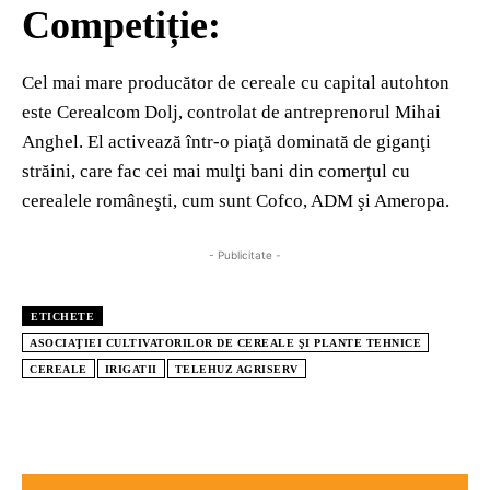
Competiție:
Cel mai mare producător de cereale cu capital autohton
este Cerealcom Dolj, controlat de antreprenorul Mihai
Anghel. El activează într-o piaţă dominată de giganţi
străini, care fac cei mai mulţi bani din comerţul cu
cerealele româneşti, cum sunt Cofco, ADM şi Ameropa.
- Publicitate -
ETICHETE
ASOCIAŢIEI CULTIVATORILOR DE CEREALE ŞI PLANTE TEHNICE
CEREALE
IRIGATII
TELEHUZ AGRISERV