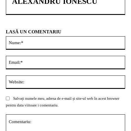
ALEXANDRU IONESCU
LASĂ UN COMENTARIU
Nu
Ema
Web
Salvați numele meu, adresa de e-mail și site-ul web în acest browser
pentru data viitoare i comentariu.