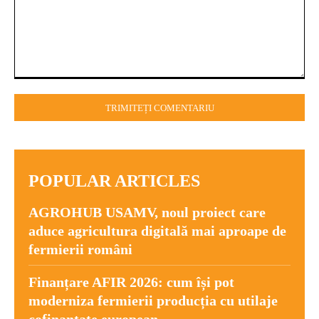
Comentariu:
POPULAR ARTICLES
AGROHUB USAMV, noul proiect care
aduce agricultura digitală mai aproape de
fermierii români
Finanțare AFIR 2026: cum își pot
moderniza fermierii producția cu utilaje