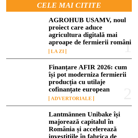
CELE MAI CITITE
AGROHUB USAMV, noul
proiect care aduce
agricultura digitală mai
aproape de fermierii români
LA ZI
Finanțare AFIR 2026: cum
își pot moderniza fermierii
producția cu utilaje
cofinanțate european
ADVERTORIALE
Lantmännen Unibake își
majorează capitalul în
România și accelerează
investițiile în fabrica de