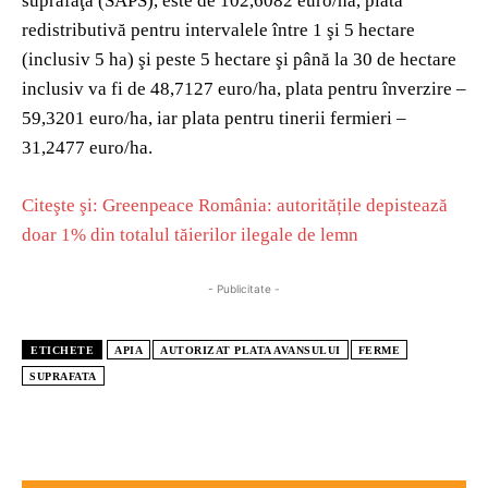
suprafaţă (SAPS), este de 102,6082 euro/ha, plata
redistributivă pentru intervalele între 1 şi 5 hectare
(inclusiv 5 ha) şi peste 5 hectare şi până la 30 de hectare
inclusiv va fi de 48,7127 euro/ha, plata pentru înverzire –
59,3201 euro/ha, iar plata pentru tinerii fermieri –
31,2477 euro/ha.
Citeşte şi: Greenpeace România: autoritățile depistează
doar 1% din totalul tăierilor ilegale de lemn
- Publicitate -
ETICHETE
APIA
AUTORIZAT PLATA AVANSULUI
FERME
SUPRAFATA