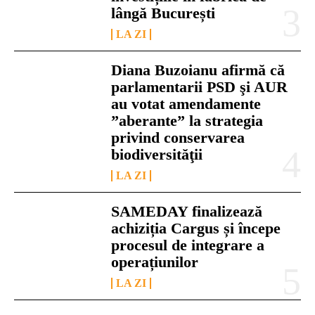
lângă București
LA ZI
Diana Buzoianu afirmă că
parlamentarii PSD şi AUR
au votat amendamente
”aberante” la strategia
privind conservarea
biodiversităţii
LA ZI
SAMEDAY finalizează
achiziția Cargus și începe
procesul de integrare a
operațiunilor
LA ZI