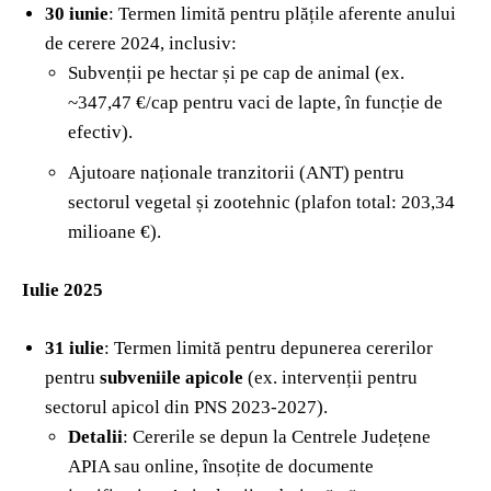
30 iunie
: Termen limită pentru plățile aferente anului
de cerere 2024, inclusiv:
Subvenții pe hectar și pe cap de animal (ex.
~347,47 €/cap pentru vaci de lapte, în funcție de
efectiv).
Ajutoare naționale tranzitorii (ANT) pentru
sectorul vegetal și zootehnic (plafon total: 203,34
milioane €).
Iulie 2025
31 iulie
: Termen limită pentru depunerea cererilor
pentru
subveniile apicole
(ex. intervenții pentru
sectorul apicol din PNS 2023-2027).
Detalii
: Cererile se depun la Centrele Județene
APIA sau online, însoțite de documente