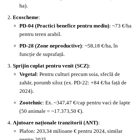
ha).
Ecoscheme
:
PD-04 (Practici benefice pentru mediu)
: ~73 €/ha
pentru teren arabil.
PD-28 (Zone neproductive)
: ~58,18 €/ha, în
funcție de suprafață.
Sprijin cuplat pentru venit (SCZ)
:
Vegetal
: Pentru culturi precum soia, sfeclă de
zahăr, porumb siloz (ex. PD-22: +84 €/ha față de
2024).
Zootehnic
: Ex. ~347,47 €/cap pentru vaci de lapte
(50 animale = ~17.373,50 €).
Ajutoare naționale tranzitorii (ANT)
:
Plafon: 203,34 milioane € pentru 2024, similar
pentru 2025.