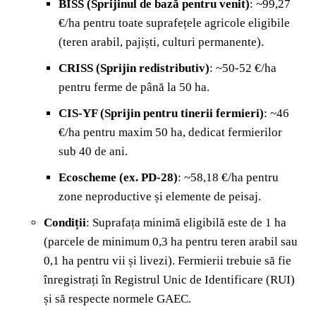
BISS (Sprijinul de bază pentru venit)
: ~99,27
€/ha pentru toate suprafețele agricole eligibile
(teren arabil, pajiști, culturi permanente).
CRISS (Sprijin redistributiv)
: ~50-52 €/ha
pentru ferme de până la 50 ha.
CIS-YF (Sprijin pentru tinerii fermieri)
: ~46
€/ha pentru maxim 50 ha, dedicat fermierilor
sub 40 de ani.
Ecoscheme (ex. PD-28)
: ~58,18 €/ha pentru
zone neproductive și elemente de peisaj.
Condiții
: Suprafața minimă eligibilă este de 1 ha
(parcele de minimum 0,3 ha pentru teren arabil sau
0,1 ha pentru vii și livezi). Fermierii trebuie să fie
înregistrați în Registrul Unic de Identificare (RUI)
și să respecte normele GAEC.