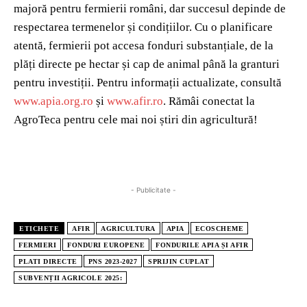
majoră pentru fermierii români, dar succesul depinde de
respectarea termenelor și condițiilor. Cu o planificare
atentă, fermierii pot accesa fonduri substanțiale, de la
plăți directe pe hectar și cap de animal până la granturi
pentru investiții. Pentru informații actualizate, consultă
www.apia.org.ro
și
www.afir.ro
. Rămâi conectat la
AgroTeca pentru cele mai noi știri din agricultură!
- Publicitate -
ETICHETE
AFIR
AGRICULTURA
APIA
ECOSCHEME
FERMIERI
FONDURI EUROPENE
FONDURILE APIA ȘI AFIR
PLATI DIRECTE
PNS 2023-2027
SPRIJIN CUPLAT
SUBVENȚII AGRICOLE 2025: