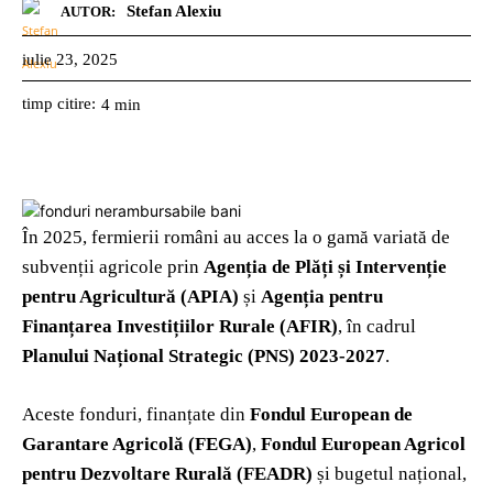
Stefan Alexiu
AUTOR:
iulie 23, 2025
timp citire:
4
min
În 2025, fermierii români au acces la o gamă variată de
subvenții agricole prin
Agenția de Plăți și Intervenție
pentru Agricultură (APIA)
și
Agenția pentru
Finanțarea Investițiilor Rurale (AFIR)
, în cadrul
Planului Național Strategic (PNS) 2023-2027
.
Aceste fonduri, finanțate din
Fondul European de
Garantare Agricolă (FEGA)
,
Fondul European Agricol
pentru Dezvoltare Rurală (FEADR)
și bugetul național,