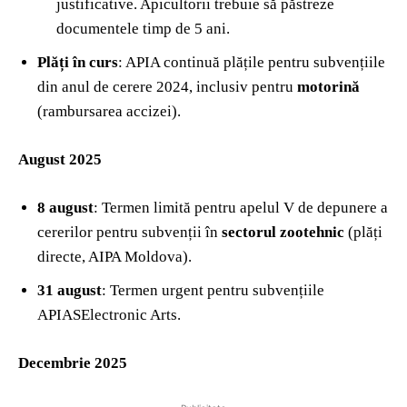
justificative. Apicultorii trebuie să păstreze
documentele timp de 5 ani.
Plăți în curs
: APIA continuă plățile pentru subvențiile
din anul de cerere 2024, inclusiv pentru
motorină
(rambursarea accizei).
August 2025
8 august
: Termen limită pentru apelul V de depunere a
cererilor pentru subvenții în
sectorul zootehnic
(plăți
directe, AIPA Moldova).
31 august
: Termen urgent pentru subvențiile
APIASElectronic Arts.
Decembrie 2025