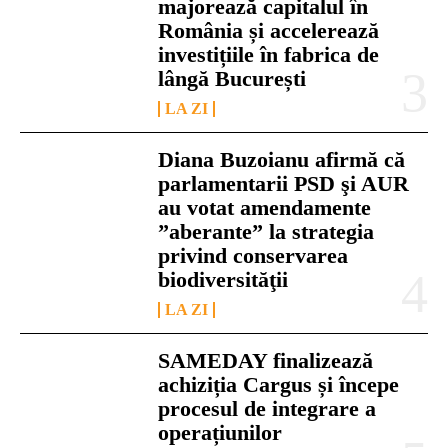
majorează capitalul în
România și accelerează
investițiile în fabrica de
lângă București
LA ZI
Diana Buzoianu afirmă că
parlamentarii PSD şi AUR
au votat amendamente
”aberante” la strategia
privind conservarea
biodiversităţii
LA ZI
SAMEDAY finalizează
achiziția Cargus și începe
procesul de integrare a
operațiunilor