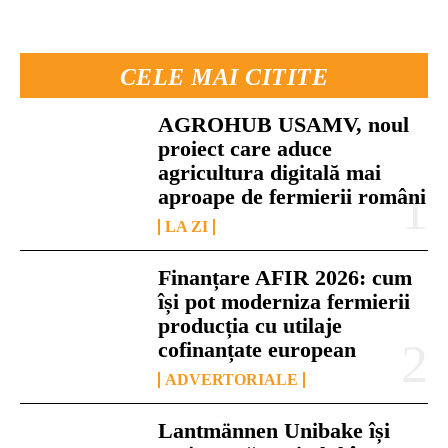
CELE MAI CITITE
AGROHUB USAMV, noul
proiect care aduce
agricultura digitală mai
aproape de fermierii români
LA ZI
Finanțare AFIR 2026: cum
își pot moderniza fermierii
producția cu utilaje
cofinanțate european
ADVERTORIALE
Lantmännen Unibake își