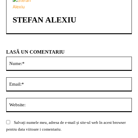
STEFAN ALEXIU
LASĂ UN COMENTARIU
Nu
Ema
Web
Salvați numele meu, adresa de e-mail și site-ul web în acest browser
pentru data viitoare i comentariu.