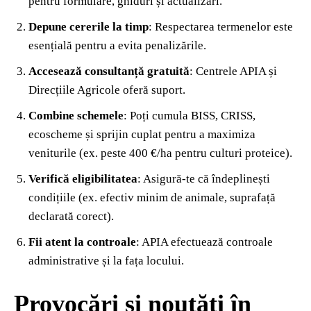
pentru formulare, ghiduri și actualizări.
Depune cererile la timp
: Respectarea termenelor este
esențială pentru a evita penalizările.
Accesează consultanță gratuită
: Centrele APIA și
Direcțiile Agricole oferă suport.
Combine schemele
: Poți cumula BISS, CRISS,
ecoscheme și sprijin cuplat pentru a maximiza
veniturile (ex. peste 400 €/ha pentru culturi proteice).
Verifică eligibilitatea
: Asigură-te că îndeplinești
condițiile (ex. efectiv minim de animale, suprafață
declarată corect).
Fii atent la controale
: APIA efectuează controale
administrative și la fața locului.
Provocări și noutăți în