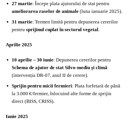
27 martie
: Începe plata ajutorului de stat pentru
ameliorarea raselor de animale
(luna ianuarie 2025).
31 martie
: Termen limită pentru depunerea cererilor
pentru
sprijinul cuplat în sectorul vegetal
.
Aprilie 2025
10 aprilie – 30 iunie
: Depunerea cererilor pentru
Schema de ajutor de stat Silvo-mediu și climă
(intervenția DR-07, anul II de cerere).
Sprijin pentru micii fermieri
: Plata forfetară de până
la 3.000 €/fermier, înlocuind alte forme de sprijin
direct (BISS, CRISS).
Iunie 2025