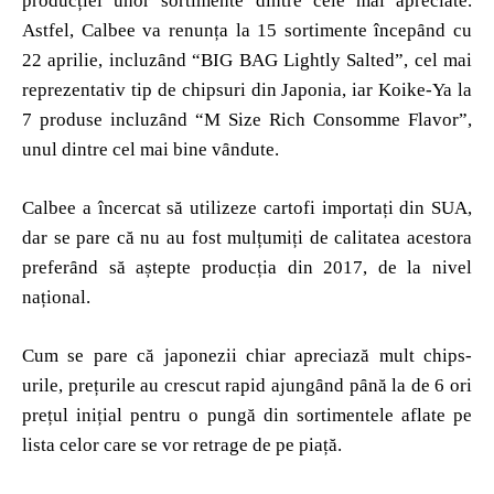
producției unor sortimente dintre cele mai apreciate.
Astfel, Calbee va renunța la 15 sortimente începȃnd cu
22 aprilie, incluzȃnd “BIG BAG Lightly Salted”, cel mai
reprezentativ tip de chipsuri din Japonia, iar Koike-Ya la
7 produse incluzȃnd “M Size Rich Consomme Flavor”,
unul dintre cel mai bine vȃndute.
Calbee a încercat să utilizeze cartofi importați din SUA,
dar se pare că nu au fost mulțumiți de calitatea acestora
preferȃnd să aștepte producția din 2017, de la nivel
național.
Cum se pare că japonezii chiar apreciază mult chips-
urile, prețurile au crescut rapid ajungȃnd pȃnă la de 6 ori
prețul inițial pentru o pungă din sortimentele aflate pe
lista celor care se vor retrage de pe piață.