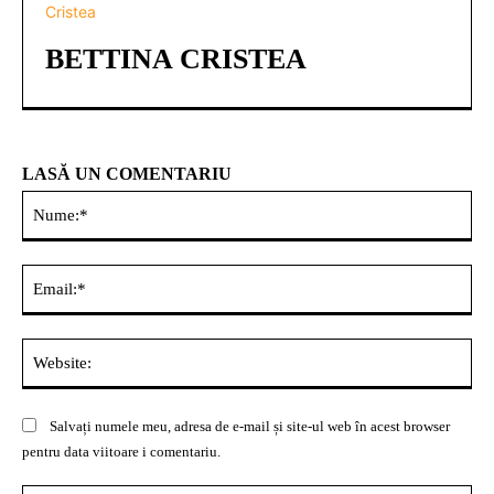
BETTINA CRISTEA
LASĂ UN COMENTARIU
Nu
Ema
Web
Salvați numele meu, adresa de e-mail și site-ul web în acest browser
pentru data viitoare i comentariu.