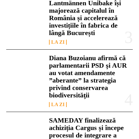
Lantmännen Unibake își
majorează capitalul în
România și accelerează
investițiile în fabrica de
lângă București
LA ZI
Diana Buzoianu afirmă că
parlamentarii PSD şi AUR
au votat amendamente
”aberante” la strategia
privind conservarea
biodiversităţii
LA ZI
SAMEDAY finalizează
achiziția Cargus și începe
procesul de integrare a