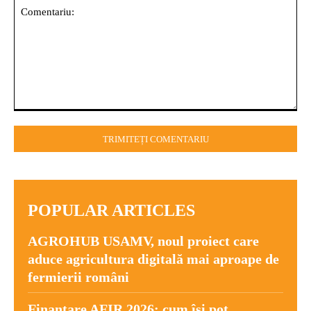
Comentariu:
POPULAR ARTICLES
AGROHUB USAMV, noul proiect care
aduce agricultura digitală mai aproape de
fermierii români
Finanțare AFIR 2026: cum își pot