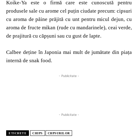
Koike-Ya este o firmă care este cunoscută pentru
produsele sale cu arome cel puțin ciudate precum: cipsuri
cu aroma de pȃine prăjită cu unt pentru micul dejun, cu
aroma de fructe mikan (rude cu mandarinele), ceai verde,
de prajitură cu căpșuni sau cu gust de lapte.
Calbee deține în Japonia mai mult de jumătate din piața
internă de snak food.
- Publicitate -
- Publicitate -
ETICHETE
CHIPS
CHPSURILOR