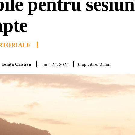
bile pentru sesiun
apte
RTORIALE
Ionita Cristian
timp citire:
3
min
iunie 25, 2025