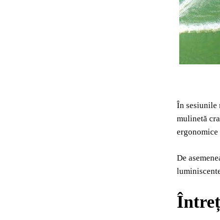
În sesiunile
mulinetă cra
ergonomice ș
De asemenea,
luminiscente
Întreț