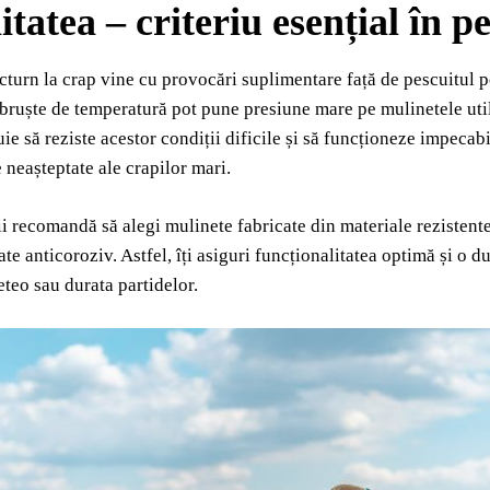
itatea – criteriu esențial în 
cturn la crap vine cu provocări suplimentare față de pescuitul pe
bruște de temperatură pot pune presiune mare pe mulinetele utili
uie să reziste acestor condiții dificile și să funcționeze impecabi
e neașteptate ale crapilor mari.
ii recomandă să alegi mulinete fabricate din materiale rezistente
ate anticoroziv. Astfel, îți asiguri funcționalitatea optimă și o 
eteo sau durata partidelor.