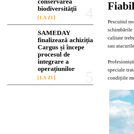
conservarea
Fiabil
biodiversităţii
LA ZI
Pescuitul no
schimbările 
SAMEDAY
calitate treb
finalizează achiziția
sau atacuril
Cargus și începe
procesul de
integrare a
Profesionișt
operațiunilor
speciale trat
LA ZI
condițiile m