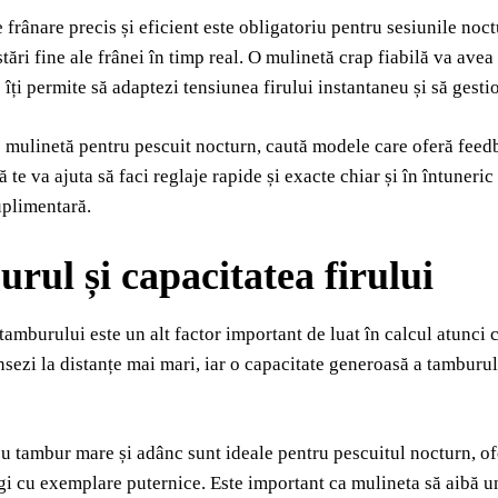
 frânare precis și eficient este obligatoriu pentru sesiunile noct
tări fine ale frânei în timp real. O mulinetă crap fiabilă va avea
 îți permite să adaptezi tensiunea firului instantaneu și să gesti
 mulinetă pentru pescuit nocturn, caută modele care oferă feedbac
ă te va ajuta să faci reglaje rapide și exacte chiar și în întuneric 
uplimentară.
rul și capacitatea firului
tamburului este un alt factor important de luat în calcul atunci 
nsezi la distanțe mai mari, iar o capacitate generoasă a tamburului
u tambur mare și adânc sunt ideale pentru pescuitul nocturn, ofer
ngi cu exemplare puternice. Este important ca mulineta să aibă u