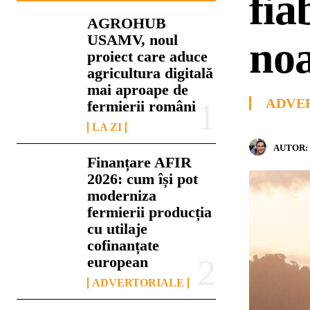
fia
AGROHUB
USAMV, noul
no
proiect care aduce
agricultura digitală
mai aproape de
ADVE
fermierii români
LA ZI
AUTOR:
Finanțare AFIR
2026: cum își pot
moderniza
fermierii producția
cu utilaje
cofinanțate
european
ADVERTORIALE