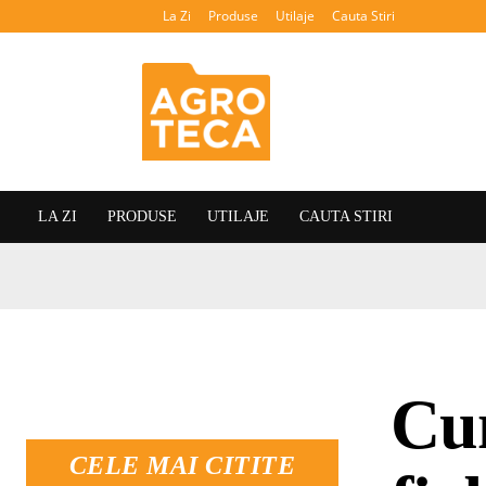
La Zi
Produse
Utilaje
Cauta Stiri
Agroteca
LA ZI
PRODUSE
UTILAJE
CAUTA STIRI
Cum
CELE MAI CITITE