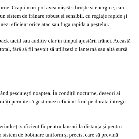
urne. Crapii mari pot avea mișcări bruște și energice, care
 un sistem de frânare robust și sensibil, cu reglaje rapide și
onezi eficient orice atac sau fugă rapidă a peștelui.
k tactil sau auditiv clar în timpul ajustării frânei. Această
total, fără să fii nevoit să utilizezi o lanternă sau altă sursă
când pescuiești noaptea. În condiții nocturne, deseori ai
 îți permite să gestionezi eficient firul pe durata întregii
indu-ți suficient fir pentru lansări la distanță și pentru
n sistem de bobinare uniform și precis, care să prevină