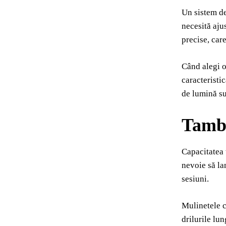
Un sistem de
necesită ajus
precise, care
Când alegi o
caracteristic
de lumină s
Tambu
Capacitatea 
nevoie să la
sesiuni.
Mulinetele c
drilurile lu