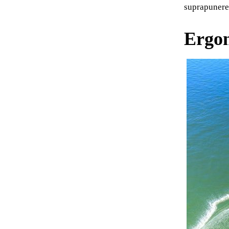
suprapunerea 
Ergon