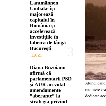
Lantmännen
Unibake își
majorează
capitalul în
România și
accelerează
investițiile în
fabrica de lângă
București
LA ZI
Diana Buzoianu
afirmă că
parlamentarii PSD
Atunci când 
şi AUR au votat
amendamente
mulinete cra
”aberante” la
dedicate aces
strategia privind