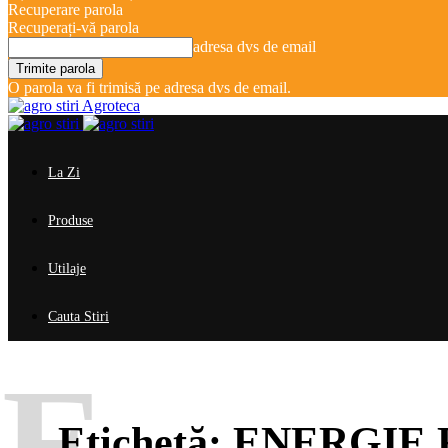
Recuperare parola
Recuperați-vă parola
adresa dvs de email
O parola va fi trimisă pe adresa dvs de email.
Agroteca
La Zi
Produse
Utilaje
Cauta Stiri
E
Etichetă:
ENERGIE