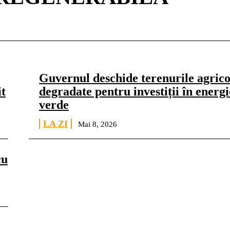
Guvernul deschide terenurile agrico
t
degradate pentru investiții în energi
verde
LA ZI
Mai 8, 2026
cu