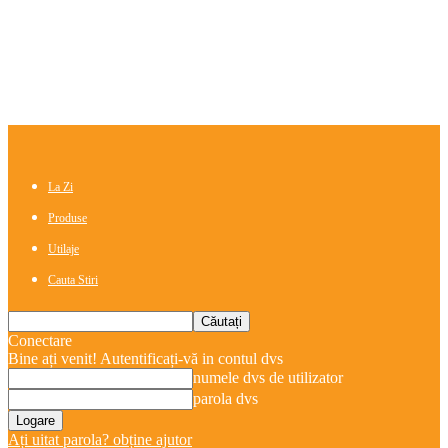
La Zi
Produse
Utilaje
Cauta Stiri
Conectare
Bine ați venit! Autentificați-vă in contul dvs
numele dvs de utilizator
parola dvs
Ați uitat parola? obține ajutor