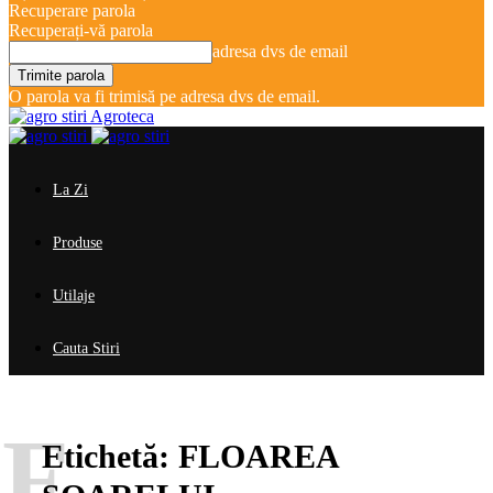
Recuperare parola
Recuperați-vă parola
adresa dvs de email
O parola va fi trimisă pe adresa dvs de email.
Agroteca
La Zi
Produse
Utilaje
Cauta Stiri
F
Etichetă:
FLOAREA