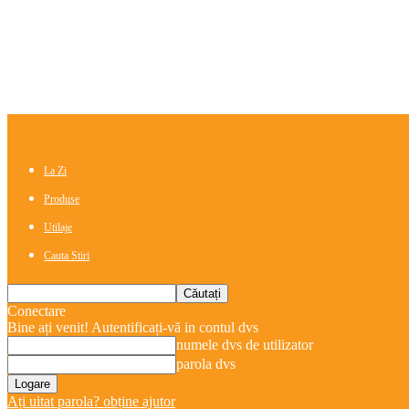
La Zi
Produse
Utilaje
Cauta Stiri
Conectare
Bine ați venit! Autentificați-vă in contul dvs
numele dvs de utilizator
parola dvs
Ați uitat parola? obține ajutor