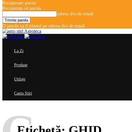
Recuperare parola
Recuperați-vă parola
adresa dvs de email
O parola va fi trimisă pe adresa dvs de email.
Agroteca
La Zi
Produse
Utilaje
Cauta Stiri
G
Etichetă:
GHID