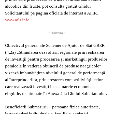
alcoolice din fructe, pot consulta gratuit Ghidul
Solicitantului pe pagina oficială de internet a AFIR,
www.afir.info
.
- Publicitate -
Obiectivul general ale Schemei de Ajutor de Stat GBER
(4.2a) „Stimularea dezvoltării regionale prin realizarea
de investiţii pentru procesarea și marketingul produselor
pomicole în vederea obţinerii de produse neagricole”
vizează îmbunătăţirea nivelului general de performanţă
al întreprinderilor, prin creşterea competitivităţii celor
care realizează investiţii în sectoarele economice,
eligibile, mentionate în Anexa 4 la Ghidul Solicitantului.
Beneficiarii Submăsurii – persoane fizice autorizate,
întreprinderi individuale și familiale, societăţi