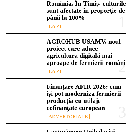
România. În Timiș, culturile
sunt afectate în proporție de
până la 100%
LA ZI
AGROHUB USAMV, noul
proiect care aduce
agricultura digitală mai
aproape de fermierii români
LA ZI
Finanțare AFIR 2026: cum
își pot moderniza fermierii
producția cu utilaje
cofinanțate european
ADVERTORIALE
Lantmännen Unibake își