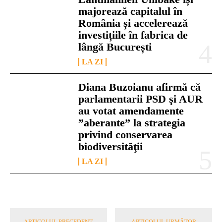
majorează capitalul în
România și accelerează
investițiile în fabrica de
lângă București
LA ZI
Diana Buzoianu afirmă că
parlamentarii PSD şi AUR
au votat amendamente
”aberante” la strategia
privind conservarea
biodiversităţii
LA ZI
ARTICOLUL PRECEDENT
ARTICOLUL URMĂTOR