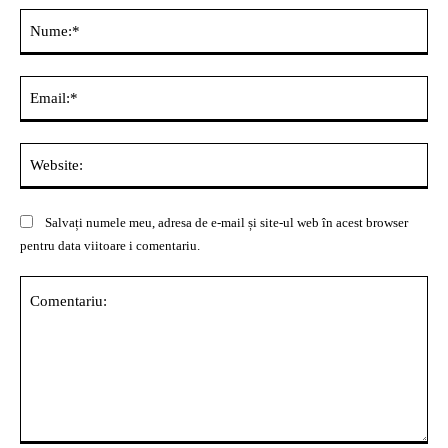
Nu
Ema
Web
Salvați numele meu, adresa de e-mail și site-ul web în acest browser
pentru data viitoare i comentariu.