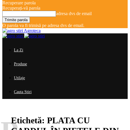
Recuperare parola
Recuperați-vă parola
adresa dvs de email
O parola va fi trimisă pe adresa dvs de email.
Agroteca
La Zi
Produse
Utilaje
Cauta Stiri
Etichetă:
PLATA CU