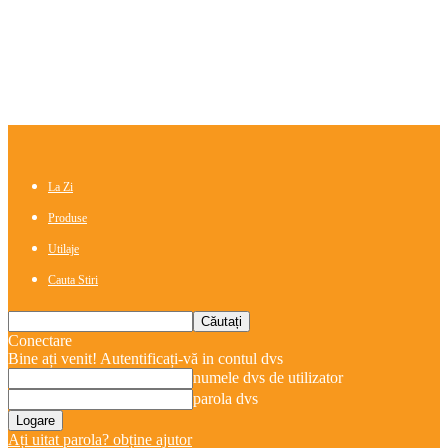
La Zi
Produse
Utilaje
Cauta Stiri
Conectare
Bine ați venit! Autentificați-vă in contul dvs
numele dvs de utilizator
parola dvs
Ați uitat parola? obține ajutor