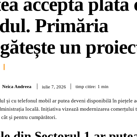
ea accepta plata 
dul. Primăria
gătește un proiect
Neica Andreea
timp citire:
1
min
iulie 7, 2026
dul și cu telefonul mobil ar putea deveni disponibilă în piețele a
ministrația locală. Inițiativa vizează modernizarea comerțului tra
 cât și pentru cumpărători.
ele din Sectorul 1 ar pute