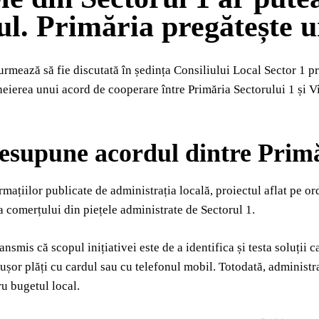
ul. Primăria pregătește un
rmează să fie discutată în ședința Consiliului Local Sector 1 pro
eierea unui acord de cooperare între Primăria Sectorului 1 și 
esupune acordul dintre Primăr
ormațiilor publicate de administrația locală, proiectul aflat pe o
 a comerțului din piețele administrate de Sectorul 1.
ansmis că scopul inițiativei este de a identifica și testa soluții 
ușor plăți cu cardul sau cu telefonul mobil. Totodată, administ
ru bugetul local.