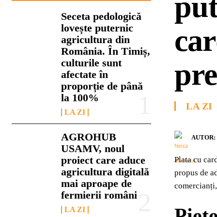
put
Seceta pedologică
lovește puternic
car
agricultura din
România. În Timiș,
culturile sunt
pre
afectate în
proporție de până
la 100%
LA ZI
LA ZI
AGROHUB
AUTOR:
USAMV, noul
proiect care aduce
Plata cu car
agricultura digitală
propus de ad
mai aproape de
comercianți,
fermierii români
Pieț
LA ZI