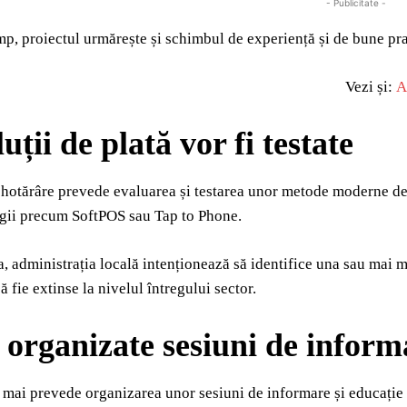
- Publicitate -
imp, proiectul urmărește și schimbul de experiență și de bune pra
Vezi și:
A
uții de plată vor fi testate
 hotărâre prevede evaluarea și testarea unor metode moderne de 
ogii precum SoftPOS sau Tap to Phone.
 administrația locală intenționează să identifice una sau mai mul
să fie extinse la nivelul întregului sector.
i organizate sesiuni de infor
ai prevede organizarea unor sesiuni de informare și educație d