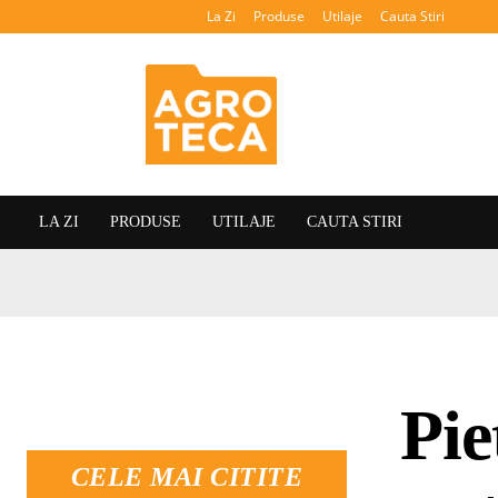
La Zi
Produse
Utilaje
Cauta Stiri
Agroteca
LA ZI
PRODUSE
UTILAJE
CAUTA STIRI
Pie
CELE MAI CITITE