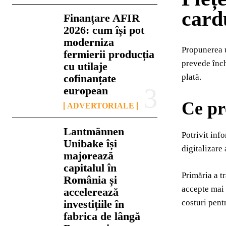
card
Finanțare AFIR
2026: cum își pot
moderniza
Propunerea u
fermierii producția
prevede înch
cu utilaje
cofinanțate
plată.
european
Ce pr
ADVERTORIALE
Lantmännen
Potrivit inf
Unibake își
digitalizare
majorează
capitalul în
Primăria a tr
România și
accepte mai 
accelerează
investițiile în
costuri pent
fabrica de lângă