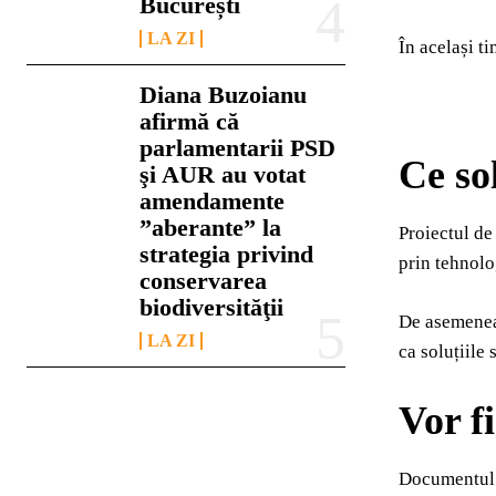
București
LA ZI
În același t
Diana Buzoianu
afirmă că
parlamentarii PSD
Ce sol
şi AUR au votat
amendamente
”aberante” la
Proiectul de
strategia privind
prin tehnol
conservarea
biodiversităţii
De asemenea,
LA ZI
ca soluțiile 
Vor f
Documentul m