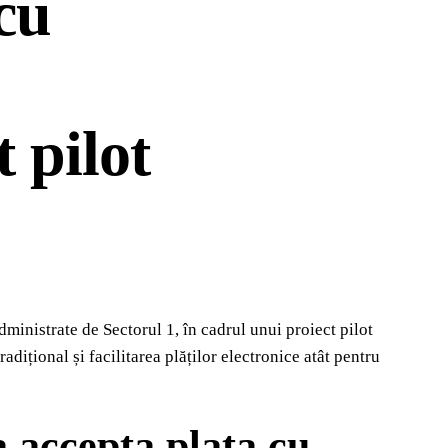
cu
 pilot
dministrate de Sectorul 1, în cadrul unui proiect pilot
dițional și facilitarea plăților electronice atât pentru
a accepta plata cu