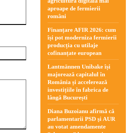
agricultura digitală mai
aproape de fermierii
români
Finanțare AFIR 2026: cum
își pot moderniza fermierii
producția cu utilaje
Website:
cofinanțate european
Lantmännen Unibake își
majorează capitalul în
România și accelerează
investițiile în fabrica de
lângă București
Diana Buzoianu afirmă că
parlamentarii PSD şi AUR
au votat amendamente