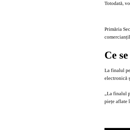
Totodată, vo
Primăria Sect
comercianțil
Ce se
La finalul p
electronică ș
„La finalul p
piețe aflate