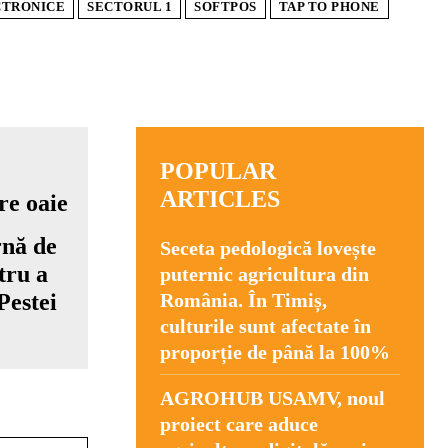
CTRONICE
SECTORUL 1
SOFTPOS
TAP TO PHONE
POPULAR
ARTICLES
rnă de
Seceta pedologică lovește
tru a
puternic agricultura din
Pestei
România. În Timiș,
culturile sunt afectate în
proporție de până la 100%
AGROHUB USAMV, noul
proiect care aduce