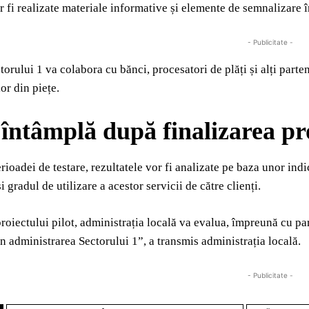
r fi realizate materiale informative și elemente de semnalizare în
- Publicitate -
orului 1 va colabora cu bănci, procesatori de plăți și alți parten
or din piețe.
 întâmplă după finalizarea pro
erioadei de testare, rezultatele vor fi analizate pe baza unor i
i gradul de utilizare a acestor servicii de către clienți.
roiectului pilot, administrația locală va evalua, împreună cu parte
 în administrarea Sectorului 1”, a transmis administrația locală.
- Publicitate -