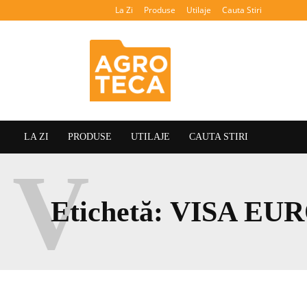
La Zi
Produse
Utilaje
Cauta Stiri
Agroteca
LA ZI
PRODUSE
UTILAJE
CAUTA STIRI
V
Etichetă:
VISA EU