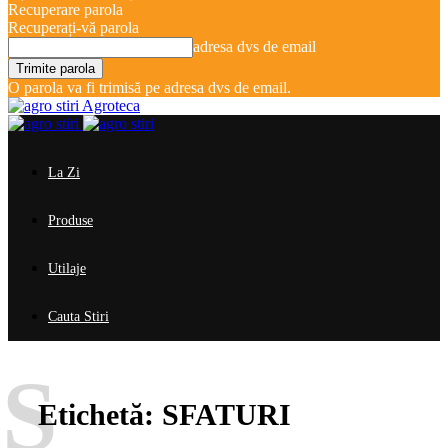
Recuperare parola
Recuperați-vă parola
adresa dvs de email
O parola va fi trimisă pe adresa dvs de email.
Agroteca
La Zi
Produse
Utilaje
Cauta Stiri
S
Etichetă:
SFATURI