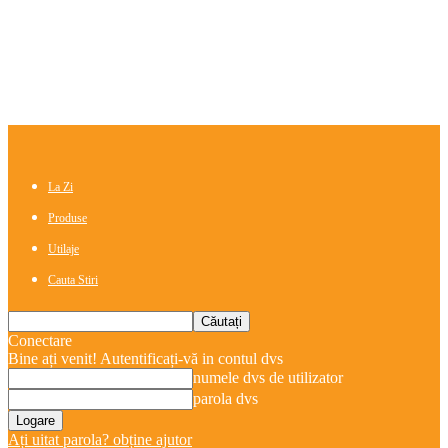
La Zi
Produse
Utilaje
Cauta Stiri
Conectare
Bine ați venit! Autentificați-vă in contul dvs
numele dvs de utilizator
parola dvs
Ați uitat parola? obține ajutor