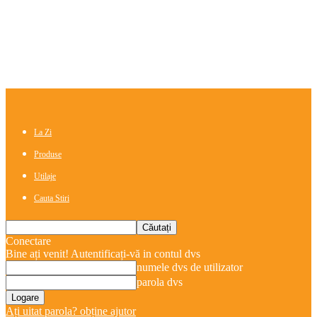
La Zi
Produse
Utilaje
Cauta Stiri
Conectare
Bine ați venit! Autentificați-vă in contul dvs
numele dvs de utilizator
parola dvs
Ați uitat parola? obține ajutor