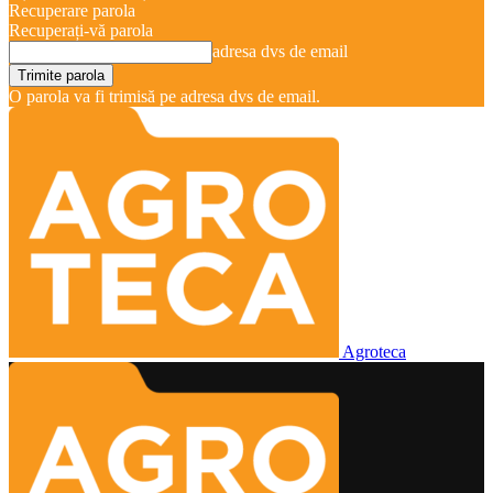
Recuperare parola
Recuperați-vă parola
adresa dvs de email
O parola va fi trimisă pe adresa dvs de email.
Agroteca