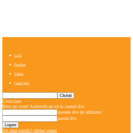
La Zi
Produse
Utilaje
Cauta Stiri
Conectare
Bine ați venit! Autentificați-vă in contul dvs
numele dvs de utilizator
parola dvs
Ați uitat parola? obține ajutor