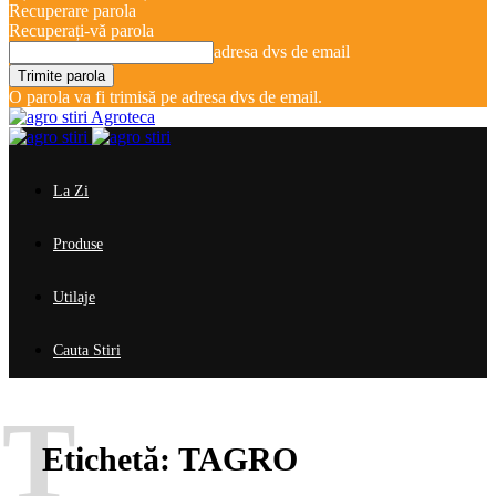
Recuperare parola
Recuperați-vă parola
adresa dvs de email
O parola va fi trimisă pe adresa dvs de email.
Agroteca
La Zi
Produse
Utilaje
Cauta Stiri
T
Etichetă:
TAGRO