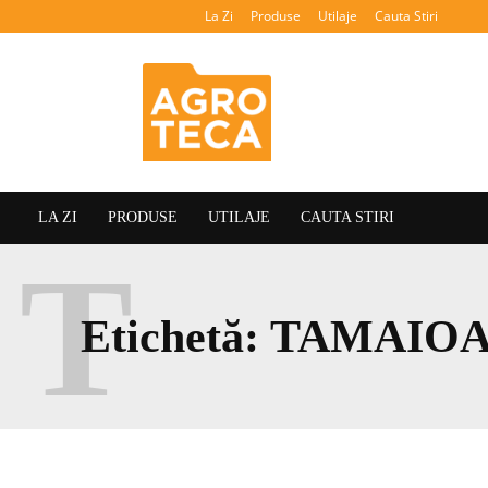
La Zi
Produse
Utilaje
Cauta Stiri
Agroteca
LA ZI
PRODUSE
UTILAJE
CAUTA STIRI
T
Etichetă:
TAMAIOA