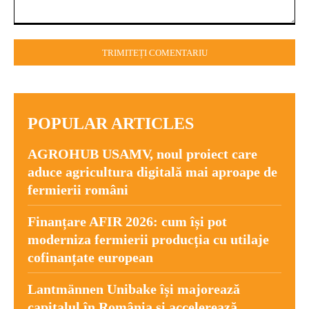
Comentariu:
POPULAR ARTICLES
AGROHUB USAMV, noul proiect care
aduce agricultura digitală mai aproape de
fermierii români
Finanțare AFIR 2026: cum își pot
moderniza fermierii producția cu utilaje
cofinanțate european
Lantmännen Unibake își majorează
capitalul în România și accelerează