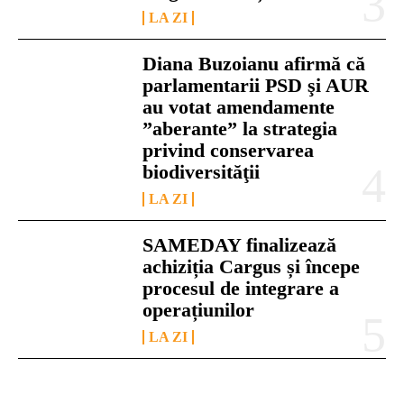
LA ZI
Diana Buzoianu afirmă că
parlamentarii PSD şi AUR
au votat amendamente
”aberante” la strategia
privind conservarea
biodiversităţii
LA ZI
SAMEDAY finalizează
achiziția Cargus și începe
procesul de integrare a
operațiunilor
LA ZI