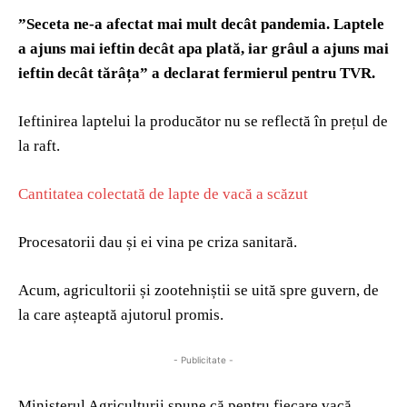
”Seceta ne-a afectat mai mult decât pandemia. Laptele
a ajuns mai ieftin decât apa plată, iar grâul a ajuns mai
ieftin decât tărâța” a declarat fermierul pentru TVR.
Ieftinirea laptelui la producător nu se reflectă în prețul de
la raft.
Cantitatea colectată de lapte de vacă a scăzut
Procesatorii dau și ei vina pe criza sanitară.
Acum, agricultorii și zootehniștii se uită spre guvern, de
la care așteaptă ajutorul promis.
- Publicitate -
Ministerul Agriculturii spune că pentru fiecare vacă