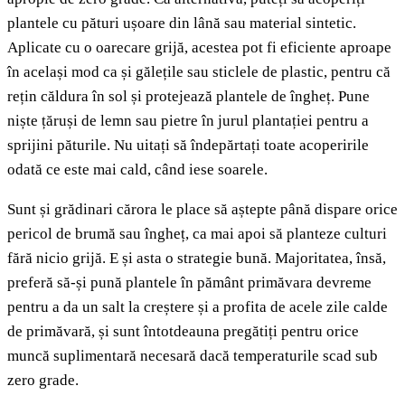
plantele cu pături ușoare din lână sau material sintetic.
Aplicate cu o oarecare grijă, acestea pot fi eficiente aproape
în același mod ca și gălețile sau sticlele de plastic, pentru că
rețin căldura în sol și protejează plantele de îngheț. Pune
niște țăruși de lemn sau pietre în jurul plantației pentru a
sprijini păturile. Nu uitați să îndepărtați toate acoperirile
odată ce este mai cald, când iese soarele.
Sunt și grădinari cărora le place să aștepte până dispare orice
pericol de brumă sau îngheț, ca mai apoi să planteze culturi
fără nicio grijă. E și asta o strategie bună. Majoritatea, însă,
preferă să-și pună plantele în pământ primăvara devreme
pentru a da un salt la creștere și a profita de acele zile calde
de primăvară, și sunt întotdeauna pregătiți pentru orice
muncă suplimentară necesară dacă temperaturile scad sub
zero grade.