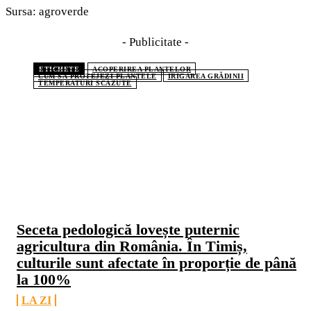
Sursa: agroverde
- Publicitate -
ETICHETE
ACOPERIREA PLANTELOR
CUM SĂ PROTEJEZI PLANTELE
IRIGAREA GRĂDINII
TEMPERATURI SCĂZUTE
CELE MAI CITITE
Seceta pedologică lovește puternic
agricultura din România. În Timiș,
culturile sunt afectate în proporție de până
la 100%
LA ZI