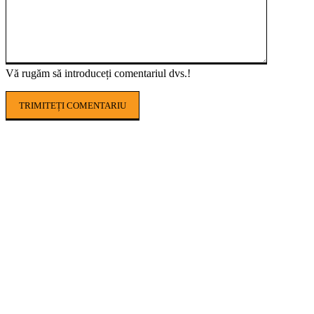
Vă rugăm să introduceți comentariul dvs.!
POPULAR ARTICLES
Seceta pedologică lovește puternic
agricultura din România. În Timiș, culturile
sunt afectate în proporție de până la 100%
AGROHUB USAMV, noul proiect care aduce