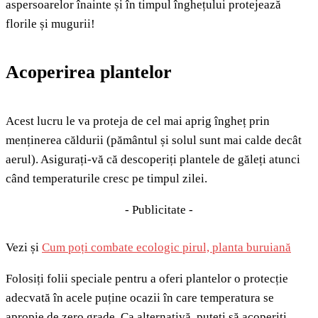
aspersoarelor înainte și în timpul înghețului protejează
florile și mugurii!
Acoperirea plantelor
Acest lucru le va proteja de cel mai aprig îngheț prin
menținerea căldurii (pământul și solul sunt mai calde decât
aerul). Asigurați-vă că descoperiți plantele de găleți atunci
când temperaturile cresc pe timpul zilei.
- Publicitate -
Vezi și
Cum poți combate ecologic pirul, planta buruiană
Folosiți folii speciale pentru a oferi plantelor o protecție
adecvată în acele puține ocazii în care temperatura se
apropie de zero grade. Ca alternativă, puteți să acoperiți