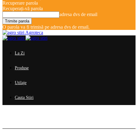
Recuperare parola
Recuperați-vă parola
adresa dvs de email
O parola va fi trimisă pe adresa dvs de email.
Agroteca
La Zi
Produse
Utilaje
Cauta Stiri