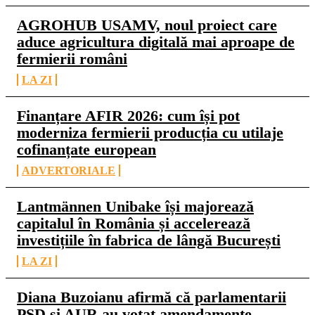
AGROHUB USAMV, noul proiect care
aduce agricultura digitală mai aproape de
fermierii români
LA ZI
Finanțare AFIR 2026: cum își pot
moderniza fermierii producția cu utilaje
cofinanțate european
ADVERTORIALE
Lantmännen Unibake își majorează
capitalul în România și accelerează
investițiile în fabrica de lângă București
LA ZI
Diana Buzoianu afirmă că parlamentarii
PSD şi AUR au votat amendamente