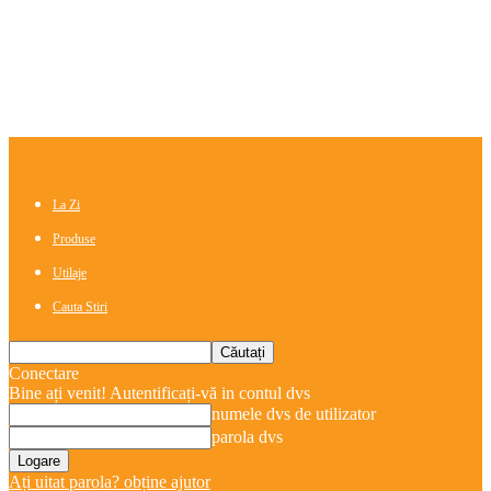
La Zi
Produse
Utilaje
Cauta Stiri
Conectare
Bine ați venit! Autentificați-vă in contul dvs
numele dvs de utilizator
parola dvs
Ați uitat parola? obține ajutor