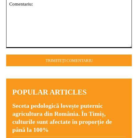
Comentariu:
POPULAR ARTICLES
Seceta pedologică lovește puternic
agricultura din România. În Timiș,
culturile sunt afectate în proporție de
până la 100%