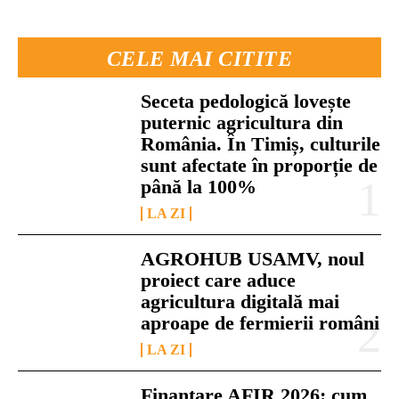
CELE MAI CITITE
Seceta pedologică lovește
puternic agricultura din
România. În Timiș, culturile
sunt afectate în proporție de
până la 100%
LA ZI
AGROHUB USAMV, noul
proiect care aduce
agricultura digitală mai
aproape de fermierii români
LA ZI
Finanțare AFIR 2026: cum