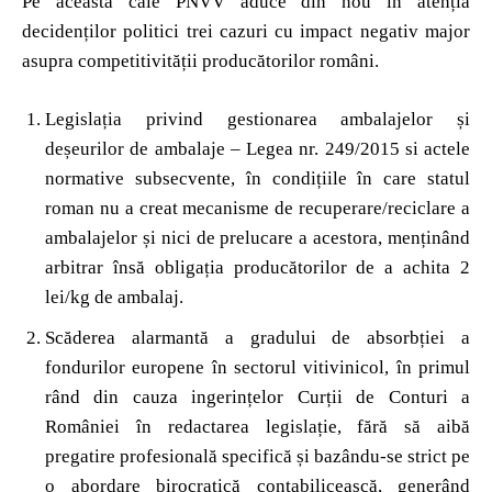
Pe această cale PNVV aduce din nou în atenția
decidenților politici trei cazuri cu impact negativ major
asupra competitivității producătorilor români.
Legislația privind gestionarea ambalajelor și
deșeurilor de ambalaje – Legea nr. 249/2015 si actele
normative subsecvente, în condițiile în care statul
roman nu a creat mecanisme de recuperare/reciclare a
ambalajelor și nici de prelucare a acestora, menținând
arbitrar însă obligația producătorilor de a achita 2
lei/kg de ambalaj.
Scăderea alarmantă a gradului de absorbției a
fondurilor europene în sectorul vitivinicol, în primul
rând din cauza ingerințelor Curții de Conturi a
României în redactarea legislație, fără să aibă
pregatire profesională specifică și bazându-se strict pe
o abordare birocratică contabilicească, generând