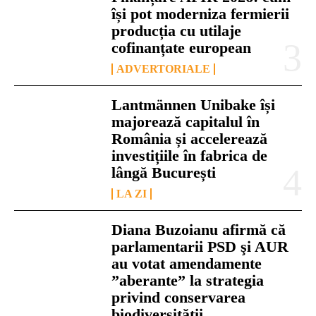
își pot moderniza fermierii
producția cu utilaje
cofinanțate european
ADVERTORIALE
Lantmännen Unibake își
majorează capitalul în
România și accelerează
investițiile în fabrica de
lângă București
LA ZI
Diana Buzoianu afirmă că
parlamentarii PSD şi AUR
au votat amendamente
”aberante” la strategia
privind conservarea
biodiversităţii