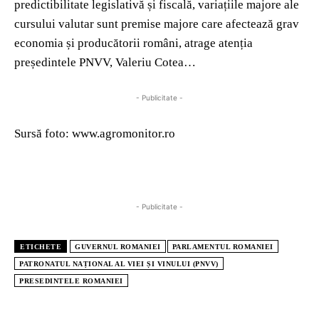
predictibilitate legislativă și fiscală, variațiile majore ale
cursului valutar sunt premise majore care afectează grav
economia și producătorii români, atrage atenția
președintele PNVV, Valeriu Cotea…
- Publicitate -
Sursă foto: www.agromonitor.ro
- Publicitate -
ETICHETE
GUVERNUL ROMANIEI
PARLAMENTUL ROMANIEI
PATRONATUL NAȚIONAL AL VIEI ȘI VINULUI (PNVV)
PRESEDINTELE ROMANIEI