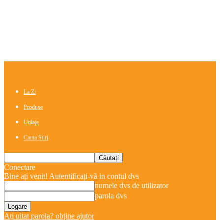
La Zi
Produse
Utilaje
Cauta Stiri
Conectare
Bine ați venit! Autentificați-vă in contul dvs
numele dvs de utilizator
parola dvs
Ați uitat parola? obține ajutor