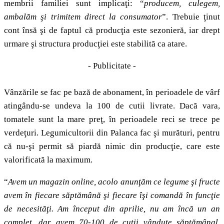
membrii familiei sunt implicaţi: “
producem, culegem,
ambalăm şi trimitem direct la consumator
”. Trebuie ţinut
cont însă şi de faptul că producţia este sezonieră, iar drept
urmare şi structura producţiei este stabilită ca atare.
- Publicitate -
Vânzările se fac pe bază de abonament, în perioadele de vârf
atingându-se undeva la 100 de cutii livrate. Dacă vara,
tomatele sunt la mare preţ, în perioadele reci se trece pe
verdeţuri. Legumicultorii din Palanca fac şi murături, pentru
că nu-şi permit să piardă nimic din producţie, care este
valorificată la maximum.
“
Avem un magazin online, acolo anunţăm ce legume şi fructe
avem în fiecare săptămână şi fiecare îşi comandă în funcţie
de necesităţi. Am început din aprilie, nu am încă un an
complet, dar avem 70-100 de cutii vândute săptămânal.