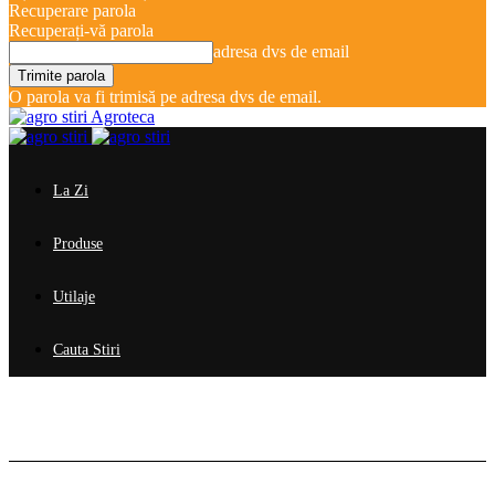
Recuperare parola
Recuperați-vă parola
adresa dvs de email
O parola va fi trimisă pe adresa dvs de email.
Agroteca
La Zi
Produse
Utilaje
Cauta Stiri