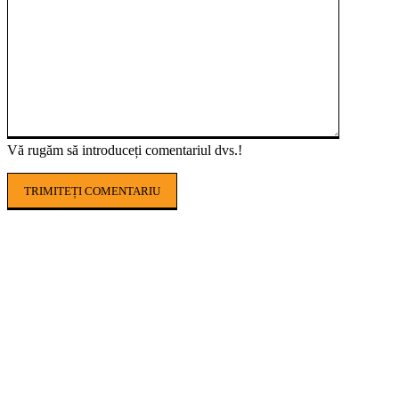
Vă rugăm să introduceți comentariul dvs.!
POPULAR ARTICLES
AGROHUB USAMV, noul proiect care aduce
agricultura digitală mai aproape de fermierii
români