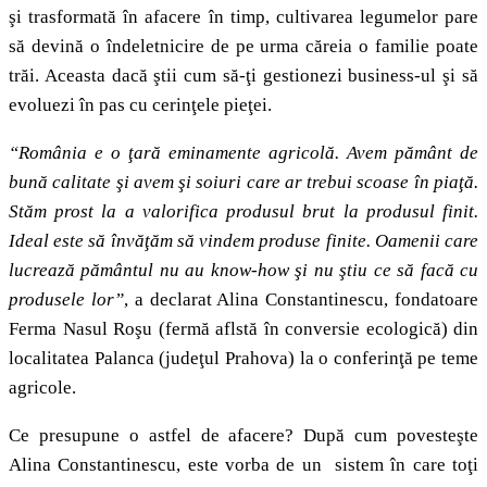
şi trasformată în afacere în timp, cultivarea legumelor pare
să devină o îndeletnicire de pe urma căreia o familie poate
trăi. Aceasta dacă ştii cum să-ţi gestionezi business-ul şi să
evoluezi în pas cu cerinţele pieţei.
“România e o ţară eminamente agricolă. Avem pământ de
bună calitate şi avem şi soiuri care ar trebui scoase în piaţă.
Stăm prost la a valorifica produsul brut la produsul finit.
Ideal este să învăţăm să vindem produse finite. Oamenii care
lucrează pământul nu au know-how şi nu ştiu ce să facă cu
produsele lor”
, a declarat Alina Constantinescu, fondatoare
Ferma Nasul Roşu (fermă aflstă în conversie ecologică) din
localitatea Palanca (judeţul Prahova) la o conferinţă pe teme
agricole.
Ce presupune o astfel de afacere? După cum povesteşte
Alina Constantinescu, este vorba de un sistem în care toţi