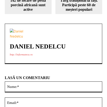
142 de focare de pestă
Târg tradițional la Iași.
porcină africană sunt
Participă peste 60 de
active
meșteri populari
DANIEL NEDELCU
http://informateca.ro
LASĂ UN COMENTARIU
Nu
Ema