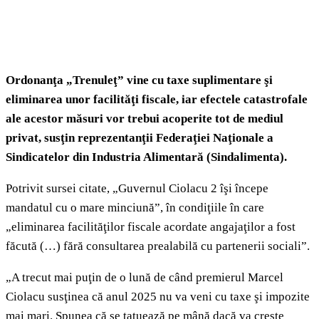
Ordonanţa „Trenuleţ” vine cu taxe suplimentare şi
eliminarea unor facilităţi fiscale, iar efectele catastrofale
ale acestor măsuri vor trebui acoperite tot de mediul
privat, susţin reprezentanţii Federaţiei Naţionale a
Sindicatelor din Industria Alimentară (Sindalimenta).
Potrivit sursei citate, „Guvernul Ciolacu 2 îşi începe
mandatul cu o mare minciună”, în condiţiile în care
„eliminarea facilităţilor fiscale acordate angajaţilor a fost
făcută (…) fără consultarea prealabilă cu partenerii sociali”.
„A trecut mai puţin de o lună de când premierul Marcel
Ciolacu susţinea că anul 2025 nu va veni cu taxe şi impozite
mai mari. Spunea că se tatuează pe mână dacă va creşte