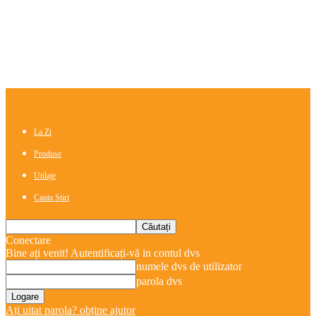
La Zi
Produse
Utilaje
Cauta Stiri
Conectare
Bine ați venit! Autentificați-vă in contul dvs
numele dvs de utilizator
parola dvs
Ați uitat parola? obține ajutor