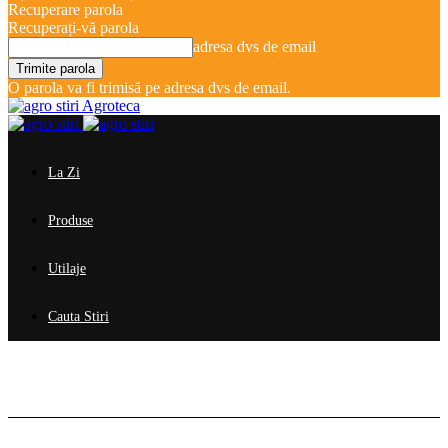
Recuperare parola
Recuperați-vă parola
adresa dvs de email
O parola va fi trimisă pe adresa dvs de email.
Agroteca
La Zi
Produse
Utilaje
Cauta Stiri