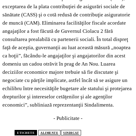
exceptarea de la plata contribuţiei de asigurări sociale de
sănătate (CASS) şi o cotă redusă de contribuţie asiguratorie
de muncă (CAM). Eliminarea facilităţilor fiscale acordate
angajaţilor a fost făcută de Guvernul Ciolacu 2 fără
consultarea prealabilă cu partenerii sociali. În total dispreţ
faţă de aceştia, guvernanţii au luat această măsură „noaptea
ca hoţii”, făcându-le angajaţilor şi angajatorilor din acest
domeniu un cadou otrăvit în prag de An Nou. Luarea
deciziilor economice majore trebuie să fie discutate şi
negociate cu părţile implicate, astfel încât să se asigure un
echilibru între necesităţile bugetare ale statului şi protejarea
drepturilor şi intereselor cetăţenilor şi ale agenţilor
economici”, subliniază reprezentanţii Sindalimenta.
- Publicitate -
ETICHETE
ALIMENTE
SINDICAT