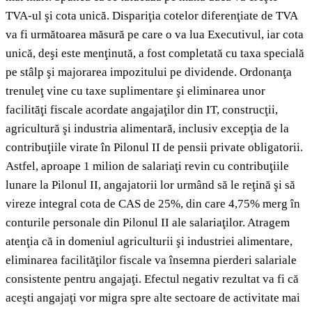
TVA-ul şi cota unică. Dispariţia cotelor diferenţiate de TVA
va fi următoarea măsură pe care o va lua Executivul, iar cota
unică, deşi este menţinută, a fost completată cu taxa specială
pe stâlp şi majorarea impozitului pe dividende. Ordonanţa
trenuleţ vine cu taxe suplimentare şi eliminarea unor
facilităţi fiscale acordate angajaţilor din IT, construcţii,
agricultură şi industria alimentară, inclusiv excepţia de la
contribuţiile virate în Pilonul II de pensii private obligatorii.
Astfel, aproape 1 milion de salariaţi revin cu contribuţiile
lunare la Pilonul II, angajatorii lor urmând să le reţină şi să
vireze integral cota de CAS de 25%, din care 4,75% merg în
conturile personale din Pilonul II ale salariaţilor. Atragem
atenţia că in domeniul agriculturii şi industriei alimentare,
eliminarea facilităţilor fiscale va însemna pierderi salariale
consistente pentru angajaţi. Efectul negativ rezultat va fi că
aceşti angajaţi vor migra spre alte sectoare de activitate mai