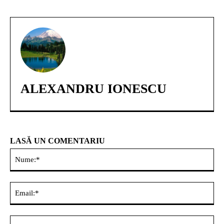
ALEXANDRU IONESCU
LASĂ UN COMENTARIU
Nu
Ema
Web