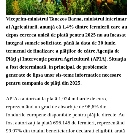
Viceprim-ministrul Tanczos Barna, ministrul interimar
al Agriculturii, anunţă că 1,4% dintre fermierii care au
depus cererea unică de plată pentru 2025 nu au încasat
integral sumele solicitate, până la data de 30 iunie,
termenul de finalizare a plăţilor de către Agenţia de
Plăţi şi Intervenţie pentru Agricultură (APIA). Situaţia
a fost determinată, în principal, de problemele
generate de lipsa unor sis-teme informatice necesare
pentru campania de plăţi din 2025.
APIA a autorizat la plată 1,924 miliarde de euro,
reprezentând un grad de absorbţie de 98,6% din
fondurile europene disponibile pentru plăţile directe. Au
fost autorizaţi la plată 696.145 de fermieri, reprezentând
99,97% din totalul beneficiarilor declaraţi eligibili, arată