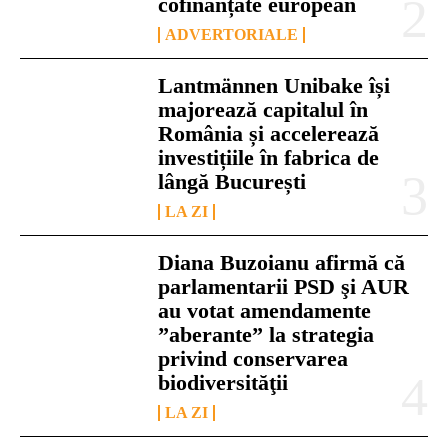
cofinanțate european
ADVERTORIALE
Lantmännen Unibake își
majorează capitalul în
România și accelerează
investițiile în fabrica de
lângă București
LA ZI
Diana Buzoianu afirmă că
parlamentarii PSD şi AUR
au votat amendamente
”aberante” la strategia
privind conservarea
biodiversităţii
LA ZI