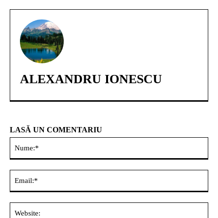
ALEXANDRU IONESCU
LASĂ UN COMENTARIU
Nu
Ema
Web