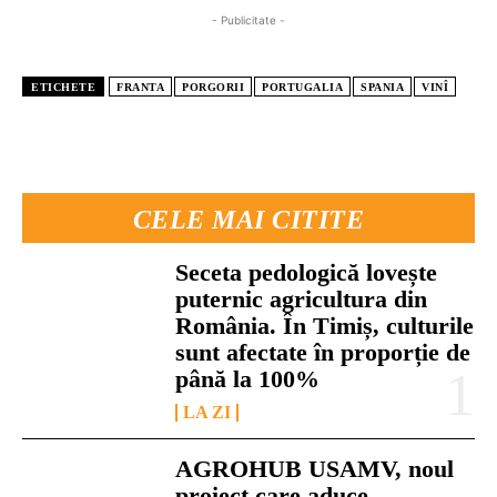
- Publicitate -
ETICHETE
FRANTA
PORGORII
PORTUGALIA
SPANIA
VINÎ
CELE MAI CITITE
Seceta pedologică lovește
puternic agricultura din
România. În Timiș, culturile
sunt afectate în proporție de
până la 100%
LA ZI
AGROHUB USAMV, noul
proiect care aduce