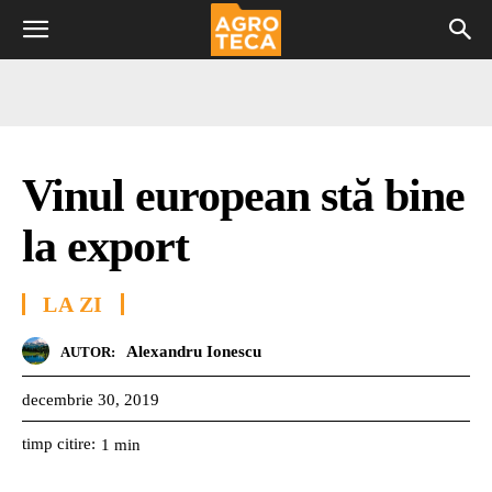
Vinul european stă bine
la export
LA ZI
Alexandru Ionescu
AUTOR:
decembrie 30, 2019
timp citire:
1
min