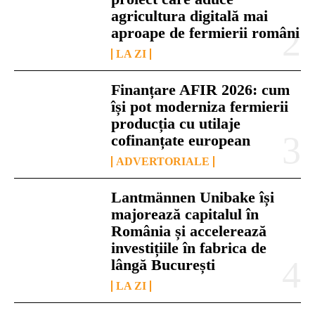
agricultura digitală mai
aproape de fermierii români
LA ZI
Finanțare AFIR 2026: cum
își pot moderniza fermierii
producția cu utilaje
cofinanțate european
ADVERTORIALE
Lantmännen Unibake își
majorează capitalul în
România și accelerează
investițiile în fabrica de
lângă București
LA ZI