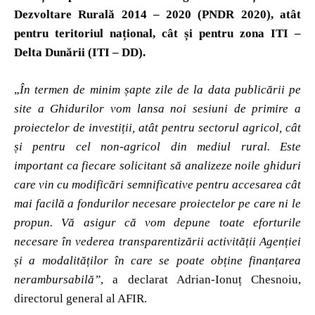
Dezvoltare Rurală 2014 – 2020 (PNDR 2020), atât
pentru teritoriul național, cât și pentru zona ITI –
Delta Dunării (ITI – DD).
„
În termen de minim șapte zile de la data publicării pe
site a Ghidurilor vom lansa noi sesiuni de primire a
proiectelor de investiții, atât pentru sectorul agricol, cât
și pentru cel non-agricol din mediul rural. Este
important ca fiecare solicitant să analizeze noile ghiduri
care vin cu modificări semnificative pentru accesarea cât
mai facilă a fondurilor necesare proiectelor pe care ni le
propun. Vă asigur că vom depune toate eforturile
necesare în vederea transparentizării activității Agenției
și a modalităților în care se poate obține finanțarea
nerambursabilă”
, a declarat Adrian-Ionuț Chesnoiu,
directorul general al AFIR.