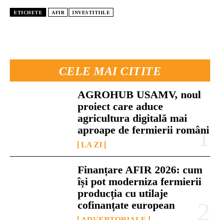
ETICHETE
AFIR
INVESTITIILE
CELE MAI CITITE
AGROHUB USAMV, noul
proiect care aduce
agricultura digitală mai
aproape de fermierii români
LA ZI
Finanțare AFIR 2026: cum
își pot moderniza fermierii
producția cu utilaje
cofinanțate european
ADVERTORIALE