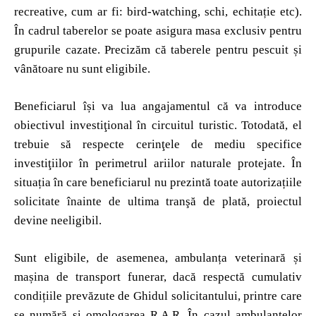
recreative, cum ar fi: bird-watching, schi, echitație etc).
În cadrul taberelor se poate asigura masa exclusiv pentru
grupurile cazate. Precizăm că taberele pentru pescuit și
vânătoare nu sunt eligibile.
Beneficiarul își va lua angajamentul că va introduce
obiectivul investiţional în circuitul turistic. Totodată, el
trebuie să respecte cerinţele de mediu specifice
investiţiilor în perimetrul ariilor naturale protejate. În
situația în care beneficiarul nu prezintă toate autorizațiile
solicitate înainte de ultima tranşă de plată, proiectul
devine neeligibil.
Sunt eligibile, de asemenea, ambulanța veterinară și
mașina de transport funerar, dacă respectă cumulativ
condițiile prevăzute de Ghidul solicitantului, printre care
se numără și omologarea R.A.R. În cazul ambulanțelor