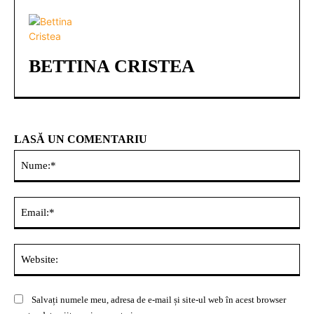
BETTINA CRISTEA
LASĂ UN COMENTARIU
Nu
Ema
Web
Salvați numele meu, adresa de e-mail și site-ul web în acest browser