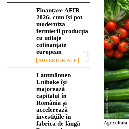
Finanțare AFIR
2026: cum își pot
moderniza
fermierii producția
cu utilaje
cofinanțate
european
ADVERTORIALE
Lantmännen
Unibake își
majorează
capitalul în
România și
accelerează
investițiile în
fabrica de lângă
Agricultura 