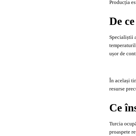
Producția es
De ce
Specialiștii
temperaturil
ușor de cont
În același t
resurse prec
Ce î
Turcia ocupă
proaspete re