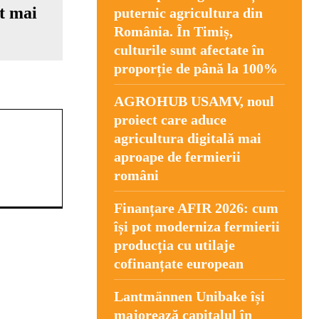
at mai
puternic agricultura din
România. În Timiș,
culturile sunt afectate în
proporție de până la 100%
AGROHUB USAMV, noul
proiect care aduce
agricultura digitală mai
aproape de fermierii
români
Finanțare AFIR 2026: cum
își pot moderniza fermierii
producția cu utilaje
cofinanțate european
Lantmännen Unibake își
majorează capitalul în