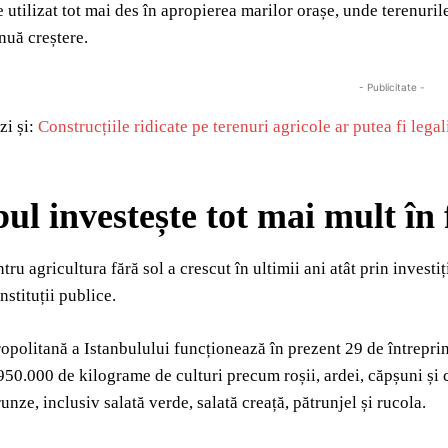
 utilizat tot mai des în apropierea marilor orașe, unde terenuril
nuă creștere.
- Publicitate -
zi și:
Construcțiile ridicate pe terenuri agricole ar putea fi leg
bul investește tot mai mult î
tru agricultura fără sol a crescut în ultimii ani atât prin investiț
nstituții publice.
opolitană a Istanbulului funcționează în prezent 29 de întreprin
950.000 de kilograme de culturi precum roșii, ardei, căpșuni și 
nze, inclusiv salată verde, salată creață, pătrunjel și rucola.