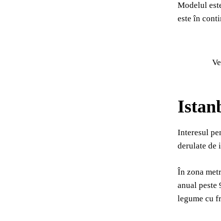
Modelul este
este în conti
Ve
Istan
Interesul pen
derulate de i
În zona metr
anual peste 
legume cu fru