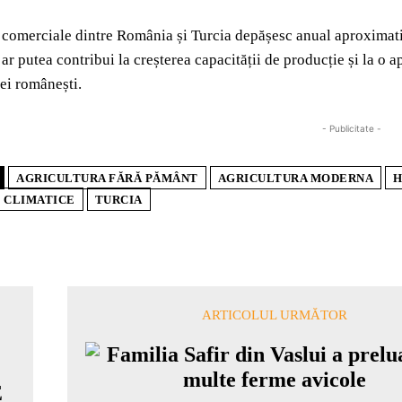
comerciale dintre România și Turcia depășesc anual aproximativ
ar putea contribui la creșterea capacității de producție și la o 
ței românești.
- Publicitate -
AGRICULTURA FĂRĂ PĂMÂNT
AGRICULTURA MODERNA
H
 CLIMATICE
TURCIA
ARTICOLUL URMĂTOR
E