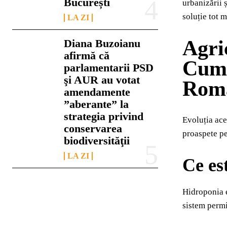
București
urbanizării 
soluție tot 
LA ZI
Agri
Diana Buzoianu
afirmă că
Cum 
parlamentarii PSD
şi AUR au votat
Rom
amendamente
”aberante” la
strategia privind
Evoluția ace
conservarea
proaspete pe
biodiversităţii
LA ZI
Ce es
Hidroponia e
sistem permi