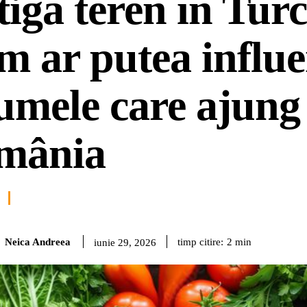
tigă teren în Turc
 ar putea influe
umele care ajung
mânia
Neica Andreea
timp citire:
2
min
iunie 29, 2026