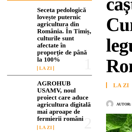
câș
Seceta pedologică
lovește puternic
Cum
agricultura din
România. În Timiș,
culturile sunt
leg
afectate în
proporție de până
Ro
la 100%
LA ZI
AGROHUB
LA ZI
USAMV, noul
proiect care aduce
agricultura digitală
AUTOR:
mai aproape de
fermierii români
LA ZI