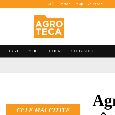
La Zi
Produse
Utilaje
Cauta Stiri
Agroteca
LA ZI
PRODUSE
UTILAJE
CAUTA STIRI
Agr
CELE MAI CITITE