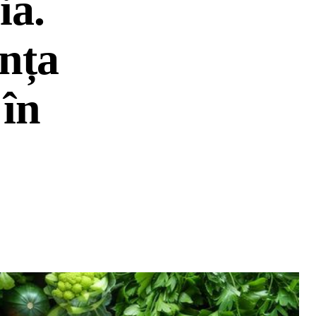
ia.
nța
 în