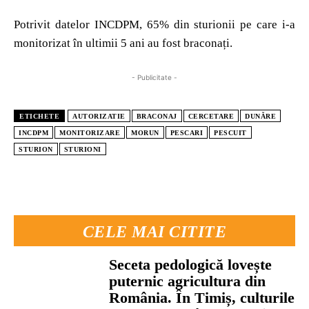
Potrivit datelor INCDPM, 65% din sturionii pe care i-a
monitorizat în ultimii 5 ani au fost braconați.
- Publicitate -
ETICHETE
AUTORIZATIE
BRACONAJ
CERCETARE
DUNĂRE
INCDPM
MONITORIZARE
MORUN
PESCARI
PESCUIT
STURION
STURIONI
CELE MAI CITITE
Seceta pedologică lovește
puternic agricultura din
România. În Timiș, culturile