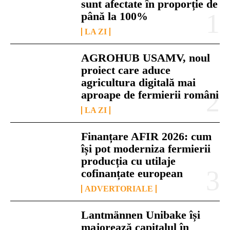
sunt afectate în proporție de
până la 100%
LA ZI
AGROHUB USAMV, noul
proiect care aduce
agricultura digitală mai
aproape de fermierii români
LA ZI
Finanțare AFIR 2026: cum
își pot moderniza fermierii
producția cu utilaje
cofinanțate european
ADVERTORIALE
Lantmännen Unibake își
majorează capitalul în