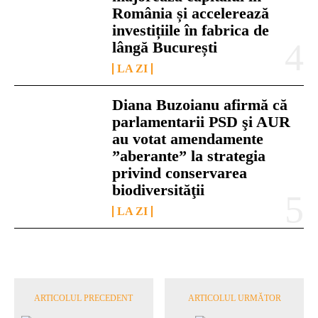
România și accelerează
investițiile în fabrica de
lângă București
LA ZI
Diana Buzoianu afirmă că
parlamentarii PSD şi AUR
au votat amendamente
”aberante” la strategia
privind conservarea
biodiversităţii
LA ZI
ARTICOLUL PRECEDENT
ARTICOLUL URMĂTOR