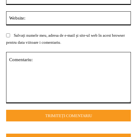
Web
Salvați numele meu, adresa de e-mail și site-ul web în acest browser
pentru data viitoare i comentariu.
Comentariu: