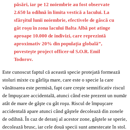
păsări, iar pe 12 noiembrie au fost observate
2.650 la odihnă în limita vestică a lacului. La
sfârşitul lunii noiembrie, efectivele de gâscă cu
gât roşu în zona lacului Balta Albă pot atinge
aproape 10.000 de indivizi, care reprezintă
aproximativ 20% din populaţia globală”,
povesteşte project officer-ul S.O.R. Emil
Todorov.
Este cunoscut faptul că această specie protejată formează
stoluri mixte cu gârliţa mare, care este o specie la care
vânătoarea este permisă, fapt care creşte semnificativ riscul
de împuşcare accidentală, atunci când este prezent un număr
atât de mare de gâşte cu gât roşu. Riscul de împuşcare
accidentală apare atunci când gâştele decolează din zonele
de odihnă. În caz de deranj al acestor zone, gâştele se sperie,
decolează brusc, iar cele două specii sunt amestecate în stol.