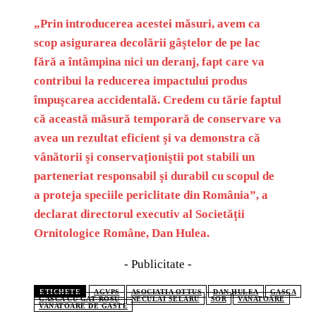
„Prin introducerea acestei măsuri, avem ca
scop asigurarea decolării gâştelor de pe lac
fără a întâmpina nici un deranj, fapt care va
contribui la reducerea impactului produs
împuşcarea accidentală. Credem cu tărie faptul
că această măsură temporară de conservare va
avea un rezultat eficient şi va demonstra că
vânătorii şi conservaţioniştii pot stabili un
parteneriat responsabil şi durabil cu scopul de
a proteja speciile periclitate din România”, a
declarat directorul executiv al Societăţii
Ornitologice Române, Dan Hulea.
- Publicitate -
ETICHETE
AGVPS
ASOCIATIA OTTUS
DAN HULEA
GASCA
GASCA CU GAT ROSU
NECULAI SELARU
SOR
VANATOARE
VANATOARE DE GASTE