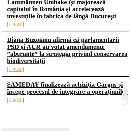
Lantmännen Unibake își majorează
capitalul în România și accelerează
investițiile în fabrica de lângă București
LA ZI
Diana Buzoianu afirmă că parlamentarii
PSD şi AUR au votat amendamente
”aberante” la strategia privind conservarea
biodiversităţii
LA ZI
SAMEDAY finalizează achiziția Cargus și
începe procesul de integrare a operațiunilor
LA ZI