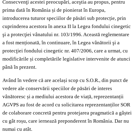
Consecvenţi acestei preocupări, aceştia au propus, pentru
prima dată în România și de pionierat în Europa,
introducerea tuturor speciilor de păsări sub protecție, prin
cuprinderea acestora în anexa II la Legea fondului cinegetic
şi a protecţiei vânatului nr. 103/1996. Această reglementare
a fost menționată, în continuare, în Legea vânătorii şi a
protecţiei fondului cinegetic nr. 407/2006, care a urmat, cu
modificările și completările legislative intervenite de atunci
până în prezent.
Având în vedere că are același scop cu S.O.R., din punct de
vedere ale conservării speciilor de păsări de interes
vânătoresc și a mediului acestora de viață, reprezentanții
AGVPS au fost de acord cu solicitarea reprezentanților SOR
de colaborare concretă pentru protejarea pragmatică a gâștei
cu gât roșu, care iernează preponderent în România. Dar nu
numai cu atât.