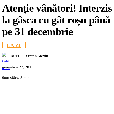
Atenție vânători! Interzis
la gâsca cu gât roșu până
pe 31 decembrie
LA ZI
Stefan Alexiu
AUTOR:
noiembrie 27, 2015
timp citire:
3
min