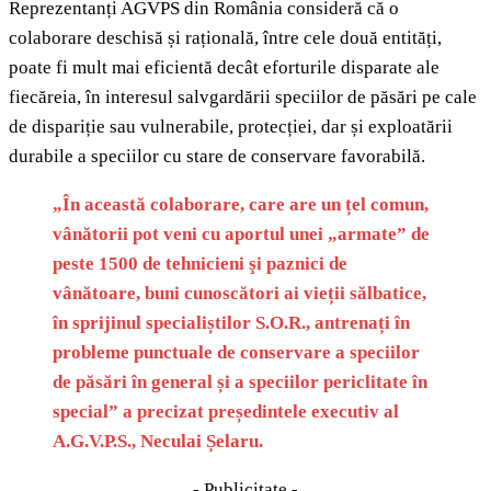
Reprezentanți AGVPS din România consideră că o
colaborare deschisă și rațională, între cele două entități,
poate fi mult mai eficientă decât eforturile disparate ale
fiecăreia, în interesul salvgardării speciilor de păsări pe cale
de dispariție sau vulnerabile, protecției, dar și exploatării
durabile a speciilor cu stare de conservare favorabilă.
„În această colaborare, care are un țel comun,
vânătorii pot veni cu aportul unei „armate” de
peste 1500 de tehnicieni şi paznici de
vânătoare, buni cunoscători ai vieții sălbatice,
în sprijinul specialiștilor S.O.R., antrenați în
probleme punctuale de conservare a speciilor
de păsări în general și a speciilor periclitate în
special” a precizat președintele executiv al
A.G.V.P.S., Neculai Șelaru.
- Publicitate -