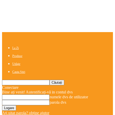
La Zi
Produse
Utilaje
Cauta Stiri
Conectare
Bine ați venit! Autentificați-vă in contul dvs
numele dvs de utilizator
parola dvs
Ați uitat parola? obține ajutor