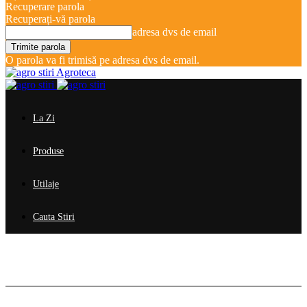
Recuperare parola
Recuperați-vă parola
adresa dvs de email
O parola va fi trimisă pe adresa dvs de email.
Agroteca
La Zi
Produse
Utilaje
Cauta Stiri